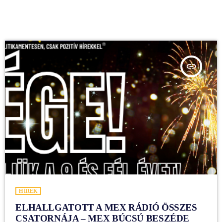
insert_link
HÍREK
ELHALLGATOTT A MEX RÁDIÓ ÖSSZES
CSATORNÁJA – MEX BÚCSÚ BESZÉDE