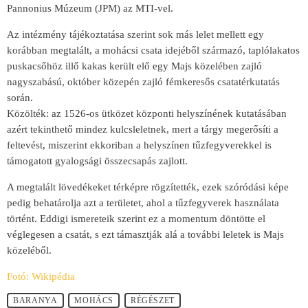
Pannonius Múzeum (JPM) az MTI-vel.
Az intézmény tájékoztatása szerint sok más lelet mellett egy
korábban megtalált, a mohácsi csata idejéből származó, taplólakatos
puskacsőhöz illő kakas került elő egy Majs közelében zajló
nagyszabású, október közepén zajló fémkeresős csatatérkutatás
során.
Közölték: az 1526-os ütközet központi helyszínének kutatásában
azért tekinthető mindez kulcsleletnek, mert a tárgy megerősíti a
feltevést, miszerint ekkoriban a helyszínen tűzfegyverekkel is
támogatott gyalogsági összecsapás zajlott.
A megtalált lövedékeket térképre rögzítették, ezek szóródási képe
pedig behatárolja azt a területet, ahol a tűzfegyverek használata
történt. Eddigi ismereteik szerint ez a momentum döntötte el
véglegesen a csatát, s ezt támasztják alá a további leletek is Majs
közeléből.
Fotó: Wikipédia
BARANYA
MOHÁCS
RÉGÉSZET