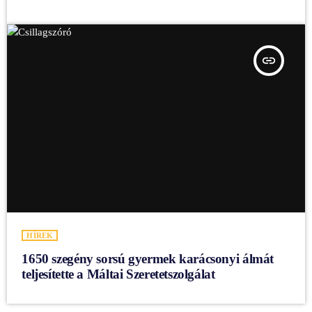
insert_link
HÍREK
1650 szegény sorsú gyermek karácsonyi álmát
teljesítette a Máltai Szeretetszolgálat