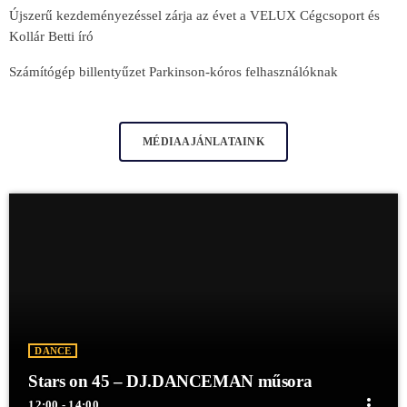
Újszerű kezdeményezéssel zárja az évet a VELUX Cégcsoport és
Kollár Betti író
Számítógép billentyűzet Parkinson-kóros felhasználóknak
MÉDIAAJÁNLATAINK
DANCE
Stars on 45 – DJ.DANCEMAN műsora
more_vert
12:00 - 14:00