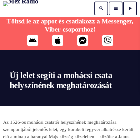
search
menu
play_arrow
Töltsd le az appot és csatlakozz a Messenger,
Viber csoporthoz!
Új lelet segíti a mohácsi csata
helyszínének meghatározását
Az 1526-os mohácsi csatatér helyszínének meghatározása
szempontjából jelentős lelet, egy korabeli fegyver alkatrésze került
elő a minap a baranyai Majs község közelében – közölte a Janus