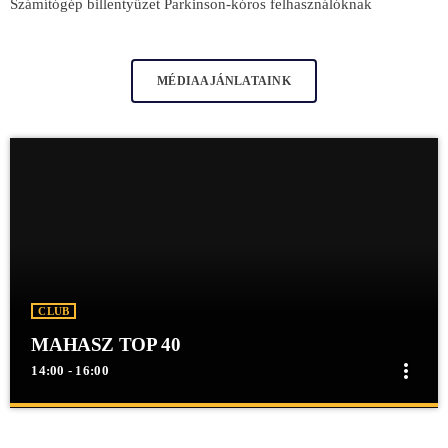
Számítógép billentyűzet Parkinson-kóros felhasználóknak
MÉDIAAJÁNLATAINK
CLUB
MAHASZ TOP 40
more_vert
14:00 - 16:00
close
MAHASZ TOP 40