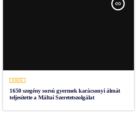
insert_link
HÍREK
1650 szegény sorsú gyermek karácsonyi álmát
teljesítette a Máltai Szeretetszolgálat