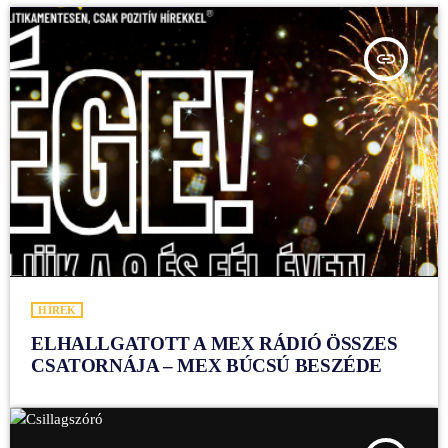
insert_link
HÍREK
ELHALLGATOTT A MEX RÁDIÓ ÖSSZES
CSATORNÁJA – MEX BÚCSÚ BESZÉDE