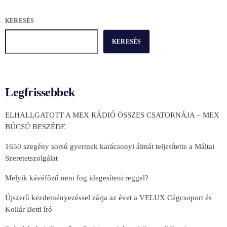
KERESÉS
KERESÉS
Legfrissebbek
ELHALLGATOTT A MEX RÁDIÓ ÖSSZES CSATORNÁJA – MEX
BÚCSÚ BESZÉDE
1650 szegény sorsú gyermek karácsonyi álmát teljesítette a Máltai
Szeretetszolgálat
Melyik kávéfőző nem fog idegesíteni reggel?
Újszerű kezdeményezéssel zárja az évet a VELUX Cégcsoport és
Kollár Betti író