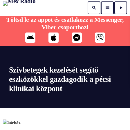
search
menu
play_arrow
Töltsd le az appot és csatlakozz a Messenger,
Viber csoporthoz!
Szívbetegek kezelését segítő
eszközökkel gazdagodik a pécsi
klinikai központ