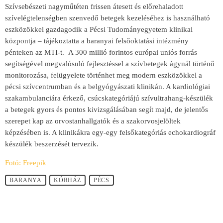
Szívsebészeti nagyműtéten frissen átesett és előrehaladott
szívelégtelenségben szenvedő betegek kezeléséhez is használható
eszközökkel gazdagodik a Pécsi Tudományegyetem klinikai
központja – tájékoztatta a baranyai felsőoktatási intézmény
pénteken az MTI-t. A 300 millió forintos európai uniós forrás
segítségével megvalósuló fejlesztéssel a szívbetegek ágynál történő
monitorozása, felügyelete történhet meg modern eszközökkel a
pécsi szívcentrumban és a belgyógyászati klinikán. A kardiológiai
szakambulanciára érkező, csúcskategóriájú szívultrahang-készülék
a betegek gyors és pontos kivizsgálásában segít majd, de jelentős
szerepet kap az orvostanhallgatók és a szakorvosjelöltek
képzésében is. A klinikákra egy-egy felsőkategóriás echokardiográf
készülék beszerzését tervezik.
Fotó: Freepik
BARANYA
KÓRHÁZ
PÉCS