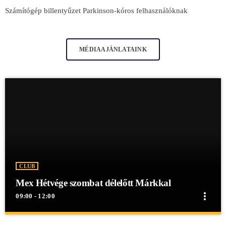
Számítógép billentyűzet Parkinson-kóros felhasználóknak
MÉDIAAJÁNLATAINK
CLUB
Mex Hétvége szombat délelőtt Márkkal
more_vert
09:00 - 12:00
close
Mex Hétvége szombat délelőtt Márkkal