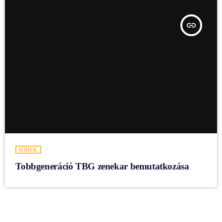
insert_link
HÍREK
Tobbgeneráció TBG zenekar bemutatkozása