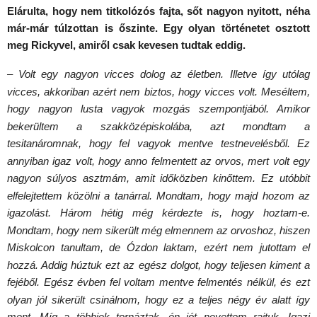
Elárulta, hogy nem titkolózós fajta, sőt nagyon nyitott, néha
már-már túlzottan is őszinte. Egy olyan történetet osztott
meg Rickyvel, amiről csak kevesen tudtak eddig.
– Volt egy nagyon vicces dolog az életben. Illetve így utólag
vicces, akkoriban azért nem biztos, hogy vicces volt. Meséltem,
hogy nagyon lusta vagyok mozgás szempontjából. Amikor
bekerültem a szakközépiskolába, azt mondtam a
tesitanáromnak, hogy fel vagyok mentve testnevelésből. Ez
annyiban igaz volt, hogy anno felmentett az orvos, mert volt egy
nagyon súlyos asztmám, amit időközben kinőttem. Ez utóbbit
elfelejtettem közölni a tanárral. Mondtam, hogy majd hozom az
igazolást. Három hétig még kérdezte is, hogy hoztam-e.
Mondtam, hogy nem sikerült még elmennem az orvoshoz, hiszen
Miskolcon tanultam, de Ózdon laktam, ezért nem jutottam el
hozzá. Addig húztuk ezt az egész dolgot, hogy teljesen kiment a
fejéből. Egész évben fel voltam mentve felmentés nélkül, és ezt
olyan jól sikerült csinálnom, hogy ez a teljes négy év alatt így
ment. Míg a többiek tornáztak, én jót nevettem rajtuk. Igazi