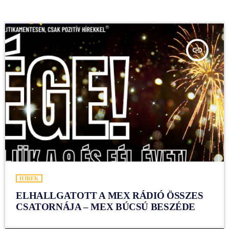
insert_link
HÍREK
ELHALLGATOTT A MEX RÁDIÓ ÖSSZES
CSATORNÁJA – MEX BÚCSÚ BESZÉDE