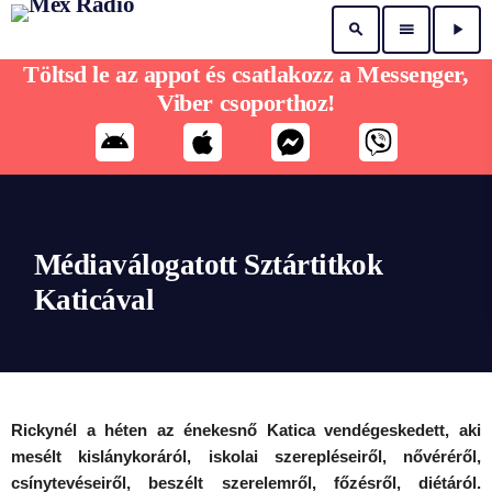
search
menu
play_arrow
Töltsd le az appot és csatlakozz a Messenger,
Viber csoporthoz!
Médiaválogatott Sztártitkok
Katicával
Rickynél a héten az énekesnő Katica vendégeskedett, aki
mesélt kislánykoráról, iskolai szerepléseiről, nővéréről,
csínytevéseiről, beszélt szerelemről, főzésről, diétáról.