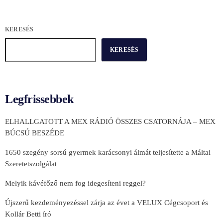
KERESÉS
KERESÉS
Legfrissebbek
ELHALLGATOTT A MEX RÁDIÓ ÖSSZES CSATORNÁJA – MEX
BÚCSÚ BESZÉDE
1650 szegény sorsú gyermek karácsonyi álmát teljesítette a Máltai
Szeretetszolgálat
Melyik kávéfőző nem fog idegesíteni reggel?
Újszerű kezdeményezéssel zárja az évet a VELUX Cégcsoport és
Kollár Betti író