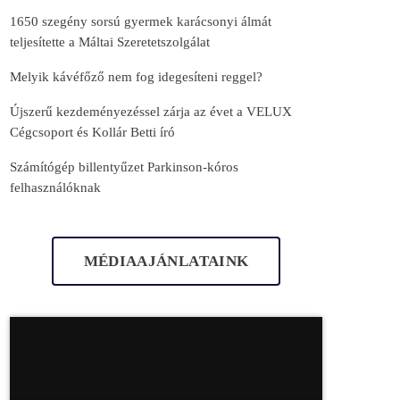
1650 szegény sorsú gyermek karácsonyi álmát
teljesítette a Máltai Szeretetszolgálat
Melyik kávéfőző nem fog idegesíteni reggel?
Újszerű kezdeményezéssel zárja az évet a VELUX
Cégcsoport és Kollár Betti író
Számítógép billentyűzet Parkinson-kóros
felhasználóknak
MÉDIAAJÁNLATAINK