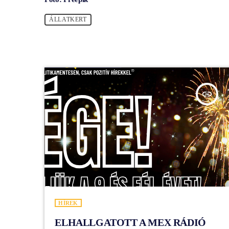
ÁLLATKERT
insert_link
HÍREK
ELHALLGATOTT A MEX RÁDIÓ