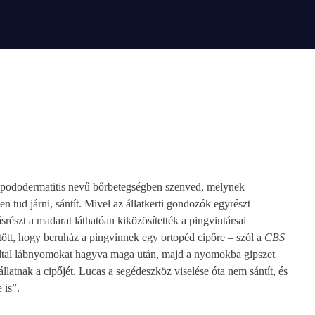
 a pododermatitis nevű bőrbetegségben szenved, melynek
 tud járni, sántít. Mivel az állatkerti gondozók egyrészt
srészt a madarat láthatóan kiközösítették a pingvintársai
tött, hogy beruház a pingvinnek egy ortopéd cipőre – szól a
CBS
által lábnyomokat hagyva maga után, majd a nyomokba gipszet
 állatnak a cipőjét. Lucas a segédeszköz viselése óta nem sántít, és
 is”.