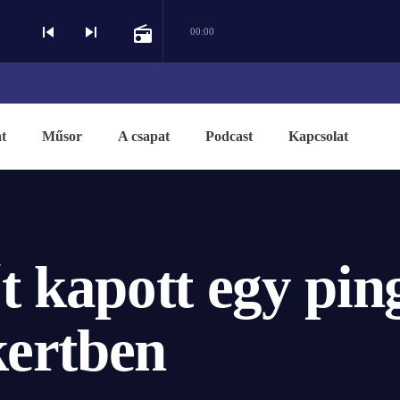
skip_previous
skip_next
radio
00:00
t
Műsor
A csapat
Podcast
Kapcsolat
t kapott egy pin
kertben