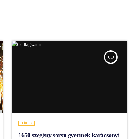
insert_link
HÍREK
1650 szegény sorsú gyermek karácsonyi