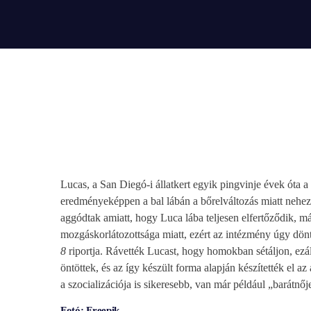
play_arrow
BÚCSÚZIK A MEX RÁDIÓ - MEX BÚCSÚ BESZÉDE
Lucas, a San Diegó-i állatkert egyik pingvinje évek óta
eredményeképpen a bal lábán a bőrelváltozás miatt nehezen
aggódtak amiatt, hogy Luca lába teljesen elfertőződik, má
mozgáskorlátozottsága miatt, ezért az intézmény úgy dön
8
riportja. Rávették Lucast, hogy homokban sétáljon, ez
öntöttek, és az így készült forma alapján készítették el az
a szocializációja is sikeresebb, van már például „barátnője
Fotó: Freepik