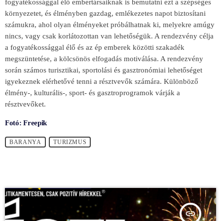
fogyatékossággal élő embertársaiknak is bemutatni ezt a szépséges
környezetet, és élményben gazdag, emlékezetes napot biztosítani
számukra, ahol olyan élményeket próbálhatnak ki, melyekre amúgy
nincs, vagy csak korlátozottan van lehetőségük. A rendezvény célja
a fogyatékossággal élő és az ép emberek közötti szakadék
megszüntetése, a kölcsönös elfogadás motiválása. A rendezvény
során számos turisztikai, sportolási és gasztronómiai lehetőséget
igyekeznek elérhetővé tenni a résztvevők számára. Különböző
élmény-, kulturális-, sport- és gasztroprogramok várják a
résztvevőket.
Fotó: Freepik
BARANYA
TURIZMUS
insert_link