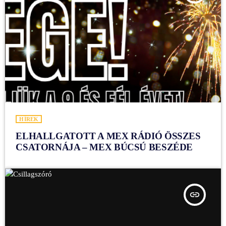
HÍREK
ELHALLGATOTT A MEX RÁDIÓ ÖSSZES
CSATORNÁJA – MEX BÚCSÚ BESZÉDE
insert_link