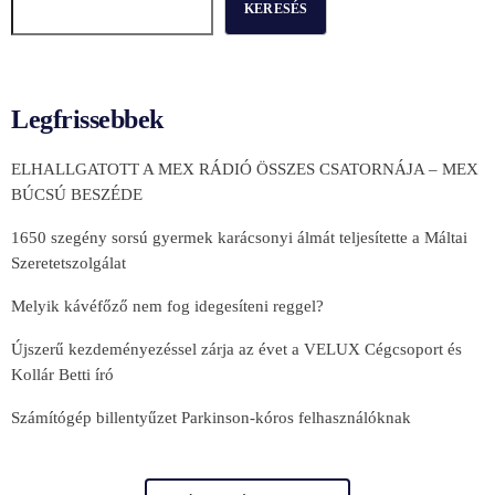
KERESÉS
Legfrissebbek
ELHALLGATOTT A MEX RÁDIÓ ÖSSZES CSATORNÁJA – MEX
BÚCSÚ BESZÉDE
1650 szegény sorsú gyermek karácsonyi álmát teljesítette a Máltai
Szeretetszolgálat
Melyik kávéfőző nem fog idegesíteni reggel?
Újszerű kezdeményezéssel zárja az évet a VELUX Cégcsoport és
Kollár Betti író
Számítógép billentyűzet Parkinson-kóros felhasználóknak