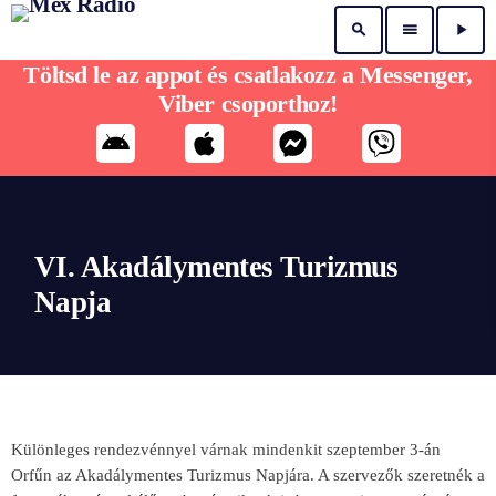
search
menu
play_arrow
Töltsd le az appot és csatlakozz a Messenger,
Viber csoporthoz!
VI. Akadálymentes Turizmus
Napja
Különleges rendezvénnyel várnak mindenkit szeptember 3-án
Orfűn az Akadálymentes Turizmus Napjára. A szervezők szeretnék a