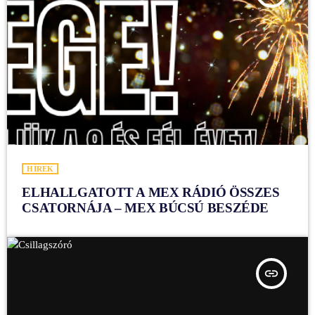
HÍREK
ELHALLGATOTT A MEX RÁDIÓ ÖSSZES
CSATORNÁJA – MEX BÚCSÚ BESZÉDE
insert_link