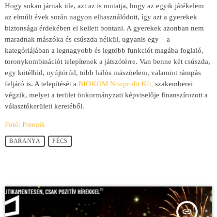
Hogy sokan járnak ide, azt az is mutatja, hogy az egyik játékelem
az elmúlt évek során nagyon elhasználódott, így azt a gyerekek
biztonsága érdekében el kellett bontani. A gyerekek azonban nem
maradnak mászóka és csúszda nélkül, ugyanis egy – a
kategóriájában a legnagyobb és legtöbb funkciót magába foglaló,
toronykombinációt telepítenek a játszótérre. Van benne két csúszda,
egy kötélhíd, nyújtórúd, több hálós mászóelem, valamint rámpás
feljáró is. A telepítését a
BIOKOM Nonprofit Kft.
szakemberei
végzik, melyet a terület önkormányzati képviselője finanszírozott a
választókerületi keretéből.
Fotó: Freepik
BARANYA
PÉCS
insert_link