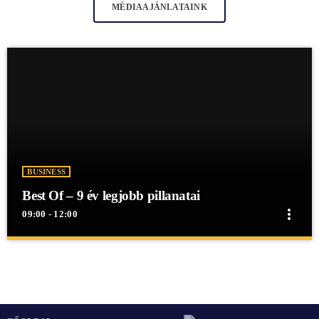
MÉDIAAJÁNLATAINK
BUSINESS
Best Of – 9 év legjobb pillanatai
more_vert
09:00 - 12:00
close
Best Of – 9 év legjobb pillanatai
Best Of - 9 év legjobb pillanatai
Best Of - 9 év legjobb pillanatai