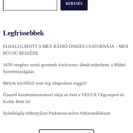
KERESÉS
Legfrissebbek
ELHALLGATOTT A MEX RÁDIÓ ÖSSZES CSATORNÁJA – MEX
BÚCSÚ BESZÉDE
1650 szegény sorsú gyermek karácsonyi álmát teljesítette a Máltai
Szeretetszolgálat
Melyik kávéfőző nem fog idegesíteni reggel?
Újszerű kezdeményezéssel zárja az évet a VELUX Cégcsoport és
Kollár Betti író
Számítógép billentyűzet Parkinson-kóros felhasználóknak