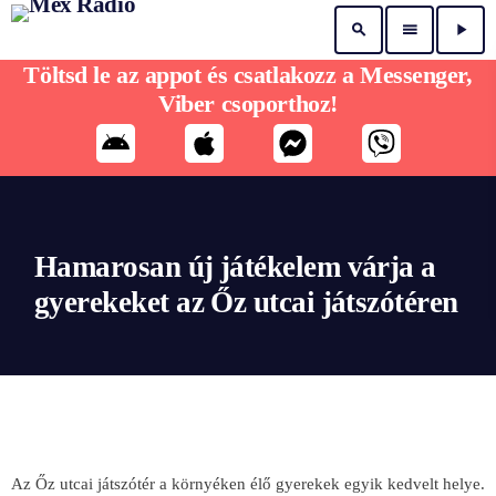
search
menu
play_arrow
Töltsd le az appot és csatlakozz a Messenger,
Viber csoporthoz!
Hamarosan új játékelem várja a
gyerekeket az Őz utcai játszótéren
Az Őz utcai játszótér a környéken élő gyerekek egyik kedvelt helye.