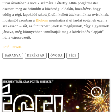
utcai óvodában a kicsik számára. Péterffy Attila polgármester
osztotta meg az örömhírt a közösségi oldalán, hozzátéve, hogy
eddig a régi, lapokból rakott járdán kellett áttekerniük az ovisoknak,
mostantól azonban a
Biokom
munkatársai új járdát építenek ezen a
szakaszon – sőt, az útburkolati jelek is megújulnak, “így a gyerekek
játszva, még könnyebben tanulhatják meg a közlekedés alapjait” –
írta a városvezető.
Fotó: Pexels
BARANYA
KERÉKPÁR
ÓVODA
PÉCS
insert_link