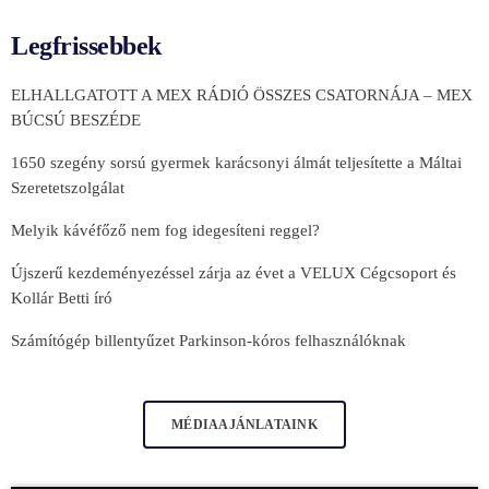
Legfrissebbek
ELHALLGATOTT A MEX RÁDIÓ ÖSSZES CSATORNÁJA – MEX
BÚCSÚ BESZÉDE
1650 szegény sorsú gyermek karácsonyi álmát teljesítette a Máltai
Szeretetszolgálat
Melyik kávéfőző nem fog idegesíteni reggel?
Újszerű kezdeményezéssel zárja az évet a VELUX Cégcsoport és
Kollár Betti író
Számítógép billentyűzet Parkinson-kóros felhasználóknak
MÉDIAAJÁNLATAINK