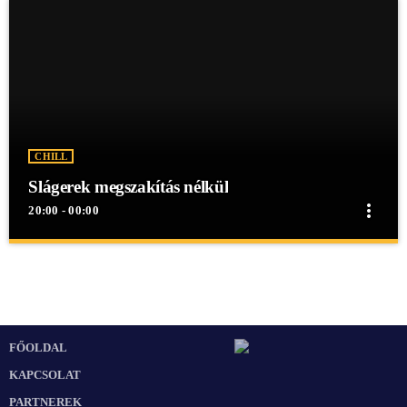
CHILL
Slágerek megszakítás nélkül
more_vert
20:00 - 00:00
close
Slágerek megszakítás nélkül
Slágerek megszakítás nélkül
Slágerek megszakítás nélkül egész éjjel a Mex Rádióban!
FŐOLDAL
KAPCSOLAT
PARTNEREK