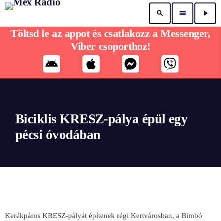
search
menu
play_arrow
Töltsd le az appot és csatlakozz a Messenger,
Viber csoporthoz!
Biciklis KRESZ-pálya épül egy
pécsi óvodában
Kerékpáros KRESZ-pályát építenek régi Kertvárosban, a Bimbó