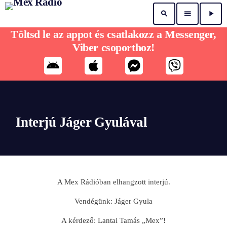
search
menu
play_arrow
Töltsd le az appot és csatlakozz a Messenger,
Viber csoporthoz!
Interjú Jáger Gyulával
A Mex Rádióban elhangzott interjú.
Vendégünk: Jáger Gyula
A kérdező: Lantai Tamás „Mex”!