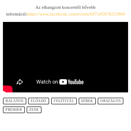
Az elhangzott koncertről bővebb
információ:
https://www.facebook.com/events/697245878253960
BALATON
ELŐADÓ
FESZTIVÁL
HÍREK
ORSZÁGOS
PREMIER
ZENE