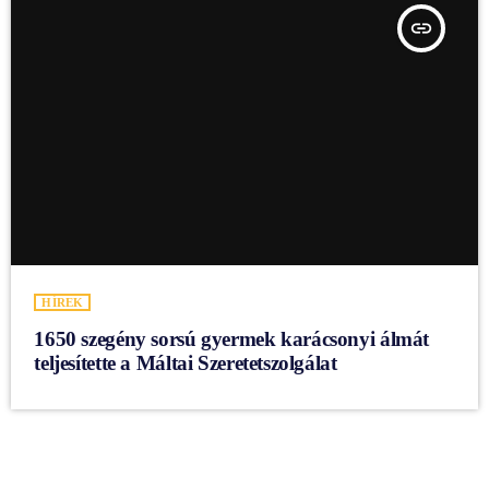
insert_link
HÍREK
1650 szegény sorsú gyermek karácsonyi álmát
teljesítette a Máltai Szeretetszolgálat