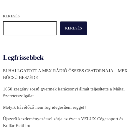
KERESÉS
KERESÉS
Legfrissebbek
ELHALLGATOTT A MEX RÁDIÓ ÖSSZES CSATORNÁJA – MEX
BÚCSÚ BESZÉDE
1650 szegény sorsú gyermek karácsonyi álmát teljesítette a Máltai
Szeretetszolgálat
Melyik kávéfőző nem fog idegesíteni reggel?
Újszerű kezdeményezéssel zárja az évet a VELUX Cégcsoport és
Kollár Betti író