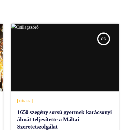
insert_link
HÍREK
1650 szegény sorsú gyermek karácsonyi
álmát teljesítette a Máltai
Szeretetszolgálat