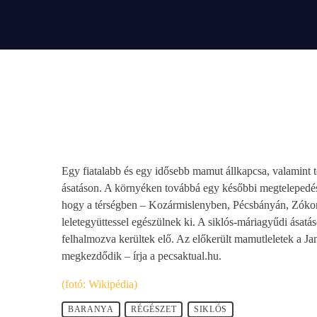
play_arrow
BÚCSÚZIK A MEX RÁDIÓ - MEX BÚCSÚ BESZÉDE
Egy fiatalabb és egy idősebb mamut állkapcsa, valamint 
ásatáson. A környéken továbbá egy későbbi megtelepedé
hogy a térségben – Kozármislenyben, Pécsbányán, Zókon 
leletegyüttessel egészülnek ki. A siklós-máriagyűdi ásatá
felhalmozva kerültek elő. Az előkerült mamutleletek a
megkezdődik – írja a pecsaktual.hu.
(fotó: Wikipédia)
BARANYA
RÉGÉSZET
SIKLÓS