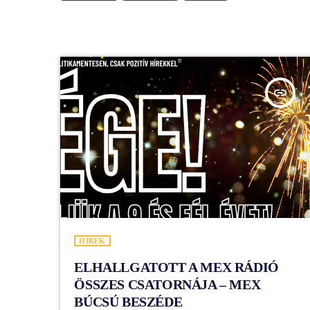
insert_link
HÍREK
ELHALLGATOTT A MEX RÁDIÓ
ÖSSZES CSATORNÁJA – MEX
BÚCSÚ BESZÉDE