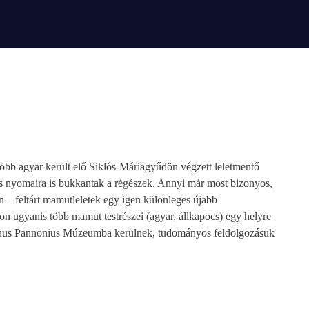
több agyar került elő Siklós-Máriagyűdön végzett leletmentő
s nyomaira is bukkantak a régészek. Annyi már most bizonyos,
– feltárt mamutleletek egy igen különleges újabb
son ugyanis több mamut testrészei (agyar, állkapocs) egy helyre
 Janus Pannonius Múzeumba kerülnek, tudományos feldolgozásuk