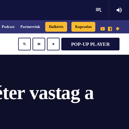
playlist_play
volume_up
Podcast
Partnereink
Dalkérés
Kapcsolat
POP-UP PLAYER
search
menu
play_arrow
ter vastag a