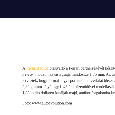
play_arrow
BÚCSÚZIK A MEX RÁDIÓ - MEX BÚCSÚ BESZÉDE
A
Richard Mille
óragyártó a Ferrari partnerségévél készí
Ferrari
modell házvastagsága mindössze 1,75 mm. Az új, t
tervezték, hogy formája egy sportautó műszerfalát idézze
2,82 gramm súlyú, így is 45 órás üzemidővel rendelkezi
1,88 millió dollárért kínálják majd, amikor forgalomba ker
Fotó: www.autoevolution.com