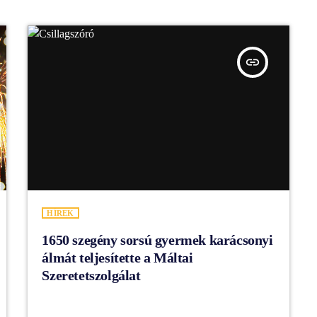
insert_link
HÍREK
1650 szegény sorsú gyermek karácsonyi
álmát teljesítette a Máltai
Szeretetszolgálat