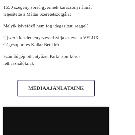
1650 szegény sorsú gyermek karácsonyi álmát
teljesítette a Máltai Szeretetszolgálat
Melyik kávéfőző nem fog idegesíteni reggel?
Újszerű kezdeményezéssel zárja az évet a VELUX
Cégcsoport és Kollár Betti író
Számítógép billentyűzet Parkinson-kóros
felhasználóknak
MÉDIAAJÁNLATAINK