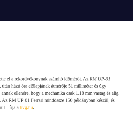
tette el a rekordvékonynak számító időmérőt. Az
RM UP-01
itán házú óra előlapjának átmérője 51 milliméter és úgy
. annak ellenére, hogy a mechanika csak 1,18 mm vastag és alig
k. Az RM UP-01 Ferrari mindössze 150 példányban készül, és
ül – írja a
hvg.hu
.