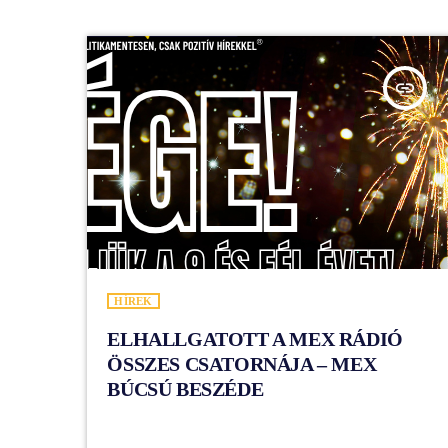
insert_link
HÍREK
ELHALLGATOTT A MEX RÁDIÓ
ÖSSZES CSATORNÁJA – MEX
BÚCSÚ BESZÉDE