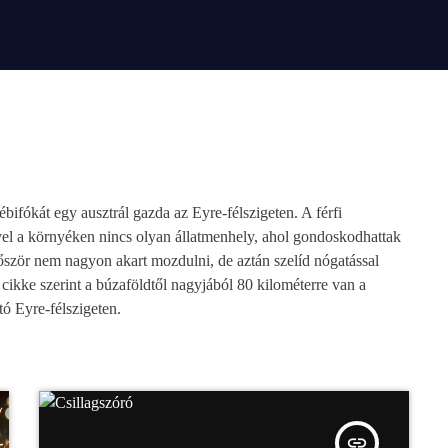
bifókát egy ausztrál gazda az Eyre-félszigeten. A férfi
ivel a környéken nincs olyan állatmenhely, ahol gondoskodhattak
 először nem nagyon akart mozdulni, de aztán szelíd nógatással
cikke szerint a búzaföldtől nagyjából 80 kilométerre van a
tó Eyre-félszigeten.
insert_link