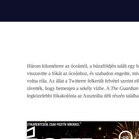
play_arrow
BÚCSÚZIK A MEX RÁDIÓ - MEX BÚCSÚ BESZÉDE
Három kilométerre az óceántól, a búzaföldjén talált egy bé
visszavitte a fókát az óceánhoz, és szabadon engedte, m
volna róla. Az állat a Twitterre felkerült felvétel szerint
rávették, hogy bemenjen a sekély vízbe. A
The Guardian
legközelebbi fókakolónia az Ausztrália déli részén találha
insert_link