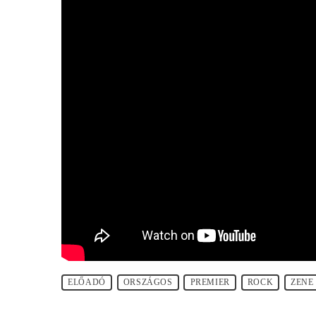
ELŐADÓ
ORSZÁGOS
PREMIER
ROCK
ZENE