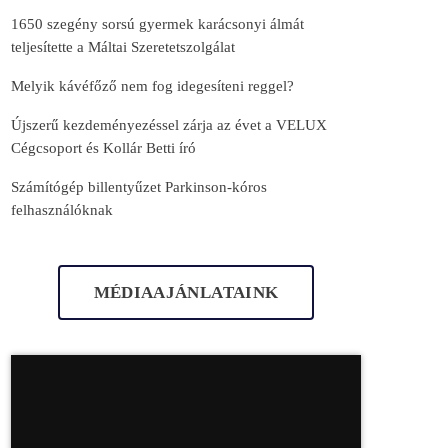
1650 szegény sorsú gyermek karácsonyi álmát
teljesítette a Máltai Szeretetszolgálat
Melyik kávéfőző nem fog idegesíteni reggel?
Újszerű kezdeményezéssel zárja az évet a VELUX
Cégcsoport és Kollár Betti író
Számítógép billentyűzet Parkinson-kóros
felhasználóknak
MÉDIAAJÁNLATAINK