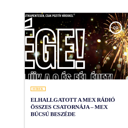
insert_link
HÍREK
ELHALLGATOTT A MEX RÁDIÓ
ÖSSZES CSATORNÁJA – MEX
BÚCSÚ BESZÉDE