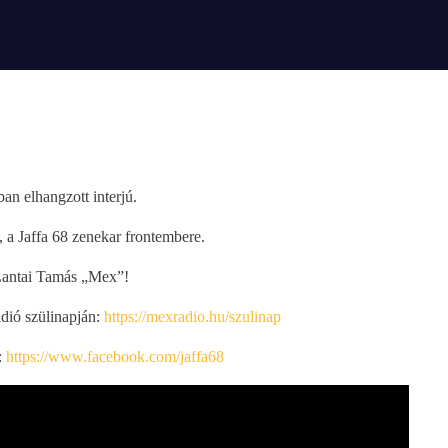
n elhangzott interjú.
a Jaffa 68 zenekar frontembere.
Lantai Tamás „Mex”!
ádió szülinapján:
https://mexradio.hu/szulinap
:
https://www.facebook.com/jaffa68