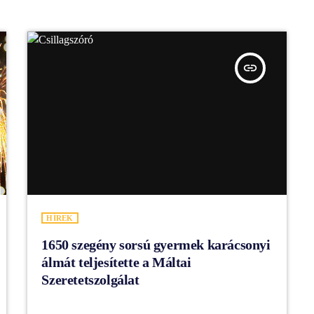
insert_link
HÍREK
1650 szegény sorsú gyermek karácsonyi
álmát teljesítette a Máltai
Szeretetszolgálat