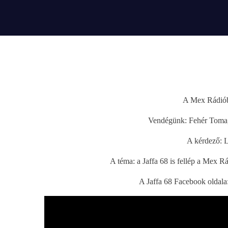
play_arrow
BÚCSÚZIK A MEX RÁDIÓ - MEX BÚCSÚ BESZÉDE
A Mex Rádióba
Vendégünk: Fehér Toma, 
A kérdező: 
A téma: a Jaffa 68 is fellép a Mex R
A Jaffa 68 Facebook oldala