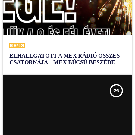
HÍREK
ELHALLGATOTT A MEX RÁDIÓ ÖSSZES
CSATORNÁJA – MEX BÚCSÚ BESZÉDE
insert_link