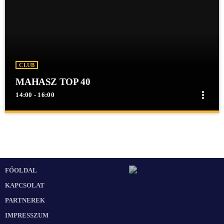
CLUB
MAHASZ TOP 40
more_vert
14:00 - 16:00
close
MAHASZ TOP 40
MAHASZ TOP 40
TOP40 Hivatalos MAHASZ slágerlista - DJ.DANCEMAN műsora
FŐOLDAL
KAPCSOLAT
PARTNEREK
IMPRESSZUM