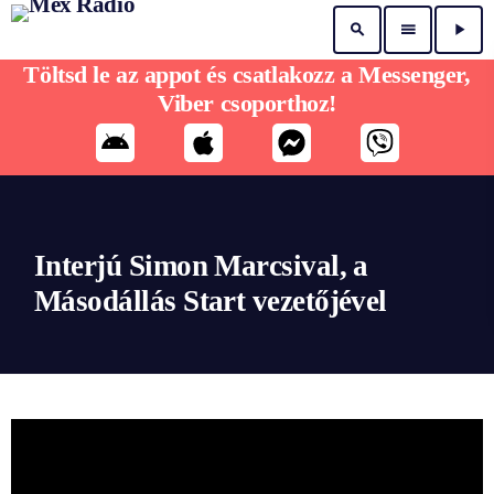
search
menu
play_arrow
Töltsd le az appot és csatlakozz a Messenger,
Viber csoporthoz!
Interjú Simon Marcsival, a
Másodállás Start vezetőjével