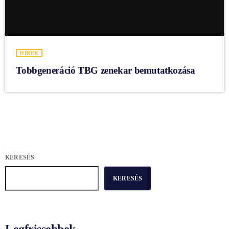
HÍREK
Tobbgeneráció TBG zenekar bemutatkozása
KERESÉS
KERESÉS