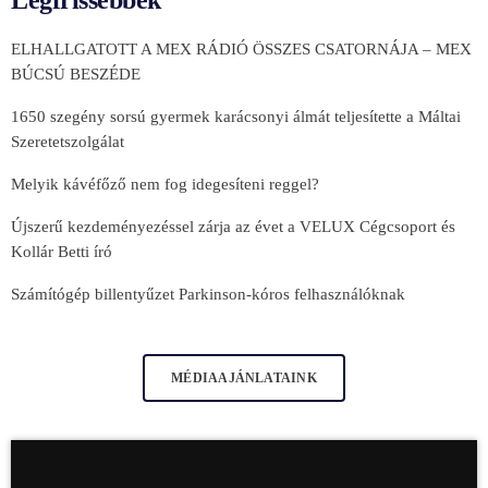
Legfrissebbek
ELHALLGATOTT A MEX RÁDIÓ ÖSSZES CSATORNÁJA – MEX
BÚCSÚ BESZÉDE
1650 szegény sorsú gyermek karácsonyi álmát teljesítette a Máltai
Szeretetszolgálat
Melyik kávéfőző nem fog idegesíteni reggel?
Újszerű kezdeményezéssel zárja az évet a VELUX Cégcsoport és
Kollár Betti író
Számítógép billentyűzet Parkinson-kóros felhasználóknak
MÉDIAAJÁNLATAINK