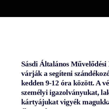
play_arrow
BÚCSÚZIK A MEX RÁDIÓ - MEX BÚCSÚ BESZÉDE
Sásdi Általános Művelődés
várják a segíteni szándékoz
kedden 9-12 óra között. A v
személyi igazolványukat, l
kártyájukat vigyék magukkal