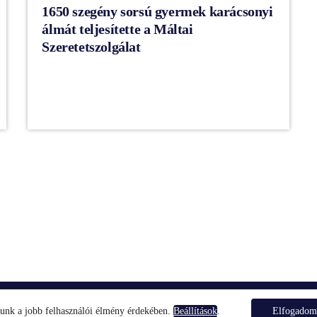
1650 szegény sorsú gyermek karácsonyi
álmát teljesítette a Máltai
Szeretetszolgálat
FŐOLDAL
KAPCSOLA
lunk a jobb felhasználói élmény érdekében.
.
Elfogado
Beállítások