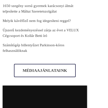
1650 szegény sorsú gyermek karácsonyi álmát
teljesítette a Máltai Szeretetszolgálat
Melyik kávéfőző nem fog idegesíteni reggel?
Újszerű kezdeményezéssel zárja az évet a VELUX
Cégcsoport és Kollár Betti író
Számítógép billentyűzet Parkinson-kóros
felhasználóknak
MÉDIAAJÁNLATAINK