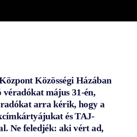
i Központ Közösségi Házában
ó véradókat május 31-én,
éradókat arra kérik, hogy a
akcímkártyájukat és TAJ-
. Ne feledjék: aki vért ad,