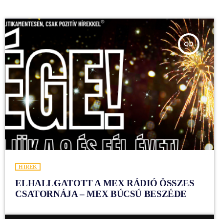
insert_link
HÍREK
ELHALLGATOTT A MEX RÁDIÓ ÖSSZES
CSATORNÁJA – MEX BÚCSÚ BESZÉDE