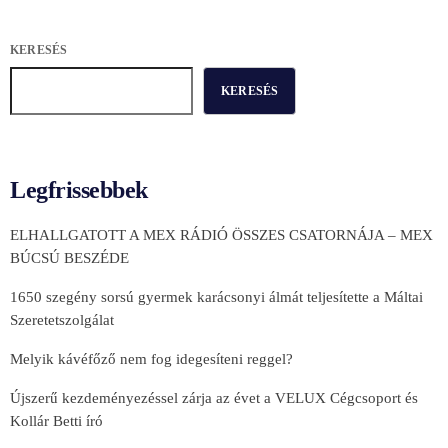
KERESÉS
KERESÉS
Legfrissebbek
ELHALLGATOTT A MEX RÁDIÓ ÖSSZES CSATORNÁJA – MEX
BÚCSÚ BESZÉDE
1650 szegény sorsú gyermek karácsonyi álmát teljesítette a Máltai
Szeretetszolgálat
Melyik kávéfőző nem fog idegesíteni reggel?
Újszerű kezdeményezéssel zárja az évet a VELUX Cégcsoport és
Kollár Betti író