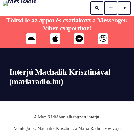
search
menu
play_arrow
Töltsd le az appot és csatlakozz a Messenger,
Viber csoporthoz!
Interjú Machalik Krisztinával
(mariaradio.hu)
A Mex Rádióban elhangzott interjú.
Vendégünk: Machalik Krisztina, a Mária Rádió szóvivője