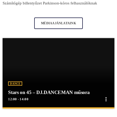
Számítógép billentyűzet Parkinson-kóros felhasználóknak
MÉDIAAJÁNLATAINK
DANCE
Stars on 45 – DJ.DANCEMAN műsora
more_vert
12:00 - 14:00
close
Stars on 45 – DJ.DANCEMAN műsora