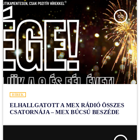
insert_link
HÍREK
ELHALLGATOTT A MEX RÁDIÓ ÖSSZES
CSATORNÁJA – MEX BÚCSÚ BESZÉDE