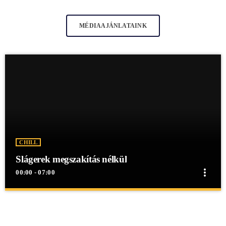
MÉDIAAJÁNLATAINK
CHILL
Slágerek megszakítás nélkül
more_vert
00:00 - 07:00
close
Slágerek megszakítás nélkül
Slágerek megszakítás nélkül