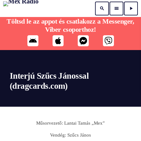
search
menu
play_arrow
Töltsd le az appot és csatlakozz a Messenger,
Viber csoporthoz!
Interjú Szűcs Jánossal
(dragcards.com)
Műsorvezető: Lantai Tamás „Mex”
Vendég: Szűcs János