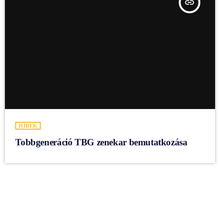
insert_link
HÍREK
Tobbgeneráció TBG zenekar bemutatkozása