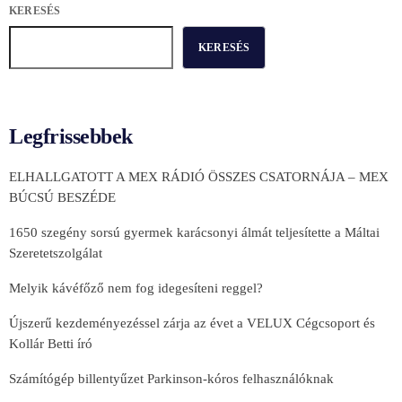
KERESÉS
KERESÉS
Legfrissebbek
ELHALLGATOTT A MEX RÁDIÓ ÖSSZES CSATORNÁJA – MEX
BÚCSÚ BESZÉDE
1650 szegény sorsú gyermek karácsonyi álmát teljesítette a Máltai
Szeretetszolgálat
Melyik kávéfőző nem fog idegesíteni reggel?
Újszerű kezdeményezéssel zárja az évet a VELUX Cégcsoport és
Kollár Betti író
Számítógép billentyűzet Parkinson-kóros felhasználóknak