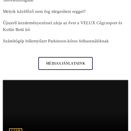
Melyik kávéfőző nem fog idegesíteni reggel?
Újszerű kezdeményezéssel zárja az évet a VELUX Cégcsoport és
Kollár Betti író
Számítógép billentyűzet Parkinson-kóros felhasználóknak
MÉDIAAJÁNLATAINK
CLUB