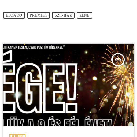
ELŐADÓ
PREMIER
SZÍNHÁZ
ZENE
insert_link
HÍREK