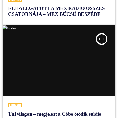
ELHALLGATOTT A MEX RÁDIÓ ÖSSZES
CSATORNÁJA – MEX BÚCSÚ BESZÉDE
insert_link
HÍREK
Túl világon – megjelent a Góbé ötödik stúdió