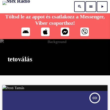
search
menu
play_arrow
Töltsd le az appot és csatlakozz a Messenger,
Viber csoporthoz!
tetoválás
insert_link