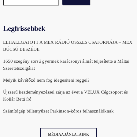
Legfrissebbek
ELHALLGATOTT A MEX RÁDIÓ ÖSSZES CSATORNÁJA – MEX
BÚCSÚ BESZÉDE
1650 szegény sorsú gyermek karácsonyi álmát teljesítette a Máltai
Szeretetszolgálat
Melyik kávéfőző nem fog idegesíteni reggel?
Újszerű kezdeményezéssel zárja az évet a VELUX Cégcsoport és
Kollár Betti író
Számítógép billentyűzet Parkinson-kóros felhasználóknak
MÉDIAAJÁNLATAINK