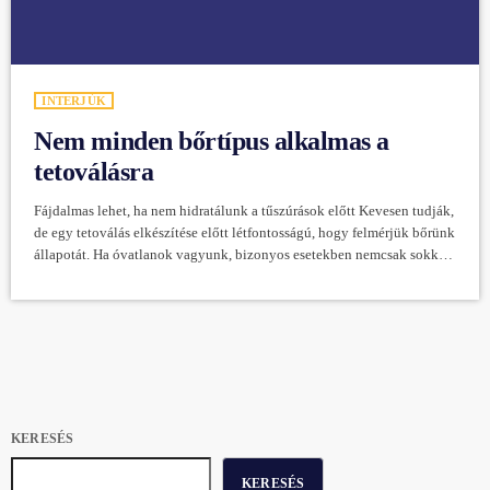
INTERJÚK
Nem minden bőrtípus alkalmas a
tetoválásra
Fájdalmas lehet, ha nem hidratálunk a tűszúrások előtt Kevesen tudják,
de egy tetoválás elkészítése előtt létfontosságú, hogy felmérjük bőrünk
állapotát. Ha óvatlanok vagyunk, bizonyos esetekben nemcsak sokkal
fájdalmasabb, de kevésbé tartós művek is születhetnek. Pesti Tamás
tetoválóművész hosszú évek gyakorlatának és fejlesztésének
köszönhetően megoldást talált erre a problémára, és tippekkel is segít,
hogy könnyebben menjen a varratás. Felmerülhet a kérdés, hogy miért
nem alkalmas minden bőrtípus a tetoválásra. Pesti Tamás […]
KERESÉS
KERESÉS