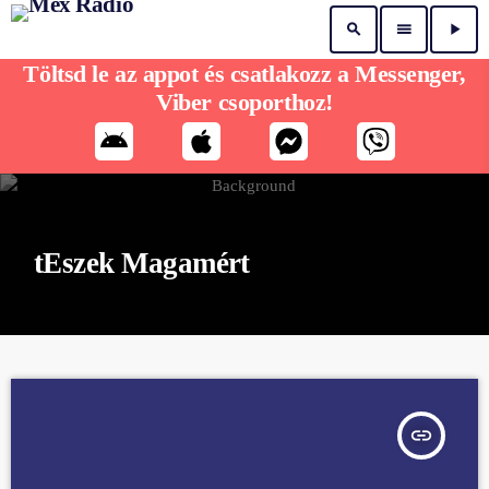
search
menu
play_arrow
Töltsd le az appot és csatlakozz a Messenger,
Viber csoporthoz!
tEszek Magamért
insert_link