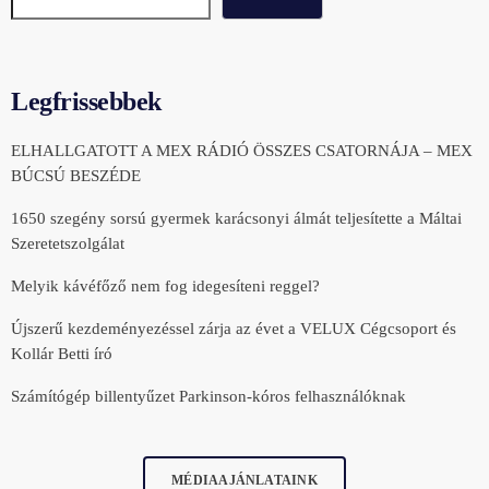
Legfrissebbek
ELHALLGATOTT A MEX RÁDIÓ ÖSSZES CSATORNÁJA – MEX
BÚCSÚ BESZÉDE
1650 szegény sorsú gyermek karácsonyi álmát teljesítette a Máltai
Szeretetszolgálat
Melyik kávéfőző nem fog idegesíteni reggel?
Újszerű kezdeményezéssel zárja az évet a VELUX Cégcsoport és
Kollár Betti író
Számítógép billentyűzet Parkinson-kóros felhasználóknak
MÉDIAAJÁNLATAINK