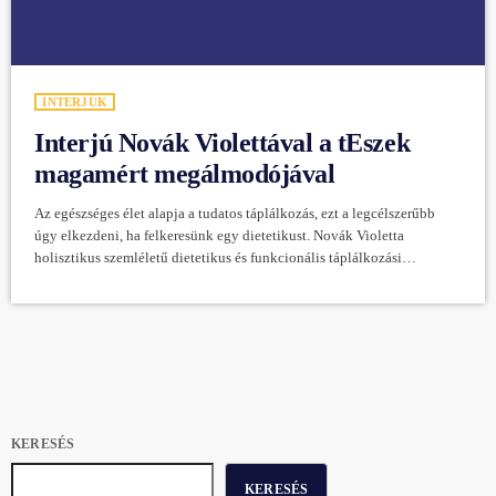
INTERJÚK
Interjú Novák Violettával a tEszek
magamért megálmodójával
Az egészséges élet alapja a tudatos táplálkozás, ezt a legcélszerűbb
úgy elkezdeni, ha felkeresünk egy dietetikust. Novák Violetta
holisztikus szemléletű dietetikus és funkcionális táplálkozási
tanácsadó, a tEszek magamért megálmodója. Violetta fontosnak tartja a
holisztikus szemléletet. Minden, ami az ember életében jelen van,
legyen az stressz, betegség, lelki megpróbáltatások kihat az emésztésre
és az egész működési rendszerünkre. Hiába szeretnénk sporttal,
meditatív zenével és egészségesnek tűnő élelmiszerekkel rendbe tenni
az életünket, ha […]
KERESÉS
KERESÉS