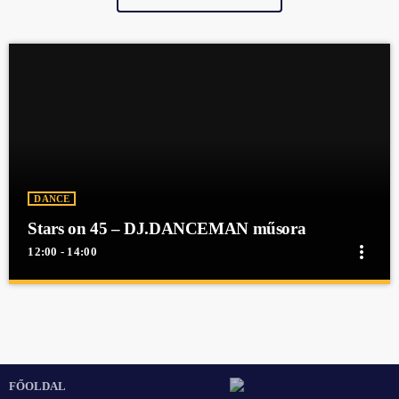
DANCE
Stars on 45 – DJ.DANCEMAN műsora
more_vert
12:00 - 14:00
close
Stars on 45 – DJ.DANCEMAN műsora
Stars on 45 - DJ.DANCEMAN műsora
Stars on 45 - DJ.DANCEMAN műsora
FŐOLDAL