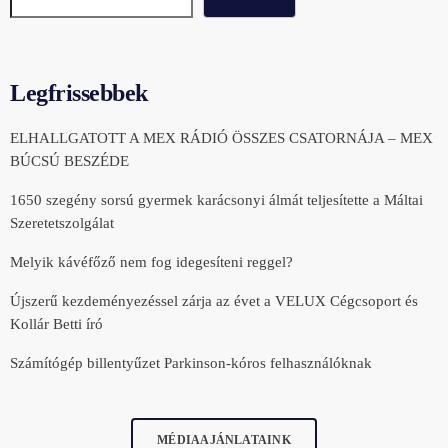
Legfrissebbek
ELHALLGATOTT A MEX RÁDIÓ ÖSSZES CSATORNÁJA – MEX
BÚCSÚ BESZÉDE
1650 szegény sorsú gyermek karácsonyi álmát teljesítette a Máltai
Szeretetszolgálat
Melyik kávéfőző nem fog idegesíteni reggel?
Újszerű kezdeményezéssel zárja az évet a VELUX Cégcsoport és
Kollár Betti író
Számítógép billentyűzet Parkinson-kóros felhasználóknak
MÉDIAAJÁNLATAINK