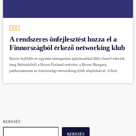
BNI
A rendszeres önfejlesztést hozza el a
Finnországból érkező networking klub
Közös fejlődés és egymás támogatása ajánlásokkal Idén ősszel érkezik
meg Helsinkiből a Boost Finland testvére, a Boost Hungary,
párhuzamosan az észtországi networking klub alapításával. A finn
üzleti csoportok kiemelt alapértéke a lifelong learning, vagyis az
élethosszig tartó tanulás. Tarmo Herlevi 12 éve járt networking
eseményekre, majd az első Covid-időszak alatt alapította meg a finn
mentalitásra épülő networking koncepciót, a finn Boostot. A tanulás
mellett még egy cél mozgatta az új […]
KERESÉS
KERESÉS