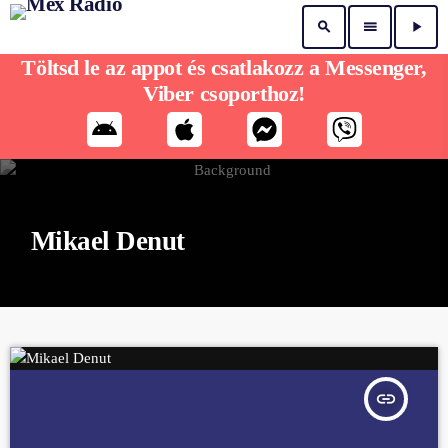
search
menu
play_arrow
Töltsd le az appot és csatlakozz a Messenger,
Viber csoporthoz!
Mikael Denut
insert_link