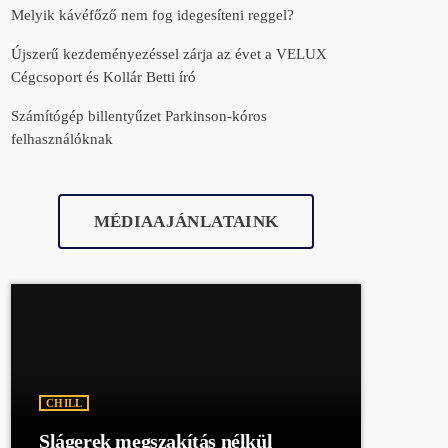
Melyik kávéfőző nem fog idegesíteni reggel?
Újszerű kezdeményezéssel zárja az évet a VELUX
Cégcsoport és Kollár Betti író
Számítógép billentyűzet Parkinson-kóros
felhasználóknak
MÉDIAAJÁNLATAINK
CHILL
Slágerek megszakítás nélkül