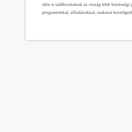
idén is találkozhatnak az ország több közösségi
programokkal, előadásokkal, szakmai beszélgeté
gyerekprogramokkal is várják a résztvevőket, – 
helyszínen, a budapesti Közép-európai Egyetem
Amerikától Ázsiáig februárban végén tartják a
Supported Agriculture, vagy CSA) […]