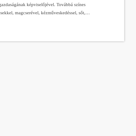
 gazdaságának képviselőjével. Továbbá színes
sekkel, magcserével, kézműveskedéssel, sőt,
mindezt a fenntarthatóság jegyében - központi
 (CEU) épületében, 12 és 18 óra között. Észak-
 közösségi mezőgazdálkodás (angolul Community