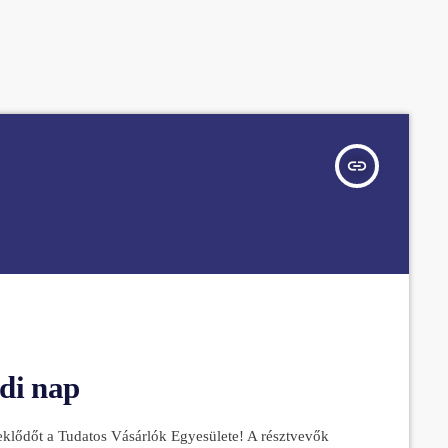
insert_link
di nap
eklődőt a Tudatos Vásárlók Egyesülete! A résztvevők