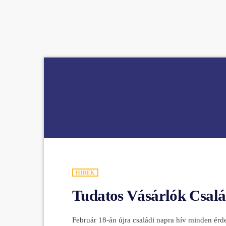
play_arrow
BÚCSÚZIK A MEX RÁDIÓ - MEX BÚCSÚ BESZÉDE
HÍREK
Tudatos Vásárlók Csalá
Február 18-án újra családi napra hív minden érd