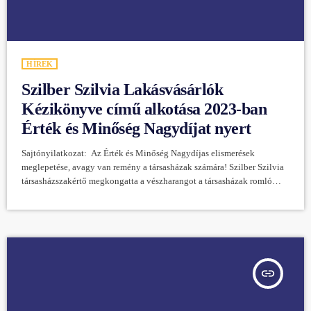
HÍREK
Szilber Szilvia Lakásvásárlók
Kézikönyve című alkotása 2023-ban
Érték és Minőség Nagydíjat nyert
Sajtónyilatkozat: Az Érték és Minőség Nagydíjas elismerések
meglepetése, avagy van remény a társasházak számára! Szilber Szilvia
társasházszakértő megkongatta a vészharangot a társasházak romló
műszaki állapota miatt, melyre felkapta a fejét a szakma, és az ország.
Tette ezt olyan formában, hogy a figyelem ráirányult és a félelmek
felhője mögül kisütött a Nap mindazok számára, akik megfogadták,
megfogadják iránymutatásait. Ki ez a hölgy és mit is csinált pontosan?
Egy évtizede engedett a […]
insert_link