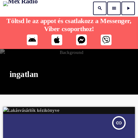
search
menu
play_arrow
Töltsd le az appot és csatlakozz a Messenger,
Viber csoporthoz!
ingatlan
insert_link