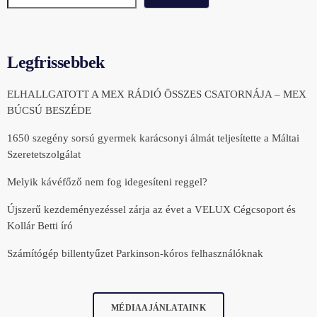
Legfrissebbek
ELHALLGATOTT A MEX RÁDIÓ ÖSSZES CSATORNÁJA – MEX
BÚCSÚ BESZÉDE
1650 szegény sorsú gyermek karácsonyi álmát teljesítette a Máltai
Szeretetszolgálat
Melyik kávéfőző nem fog idegesíteni reggel?
Újszerű kezdeményezéssel zárja az évet a VELUX Cégcsoport és
Kollár Betti író
Számítógép billentyűzet Parkinson-kóros felhasználóknak
MÉDIAAJÁNLATAINK