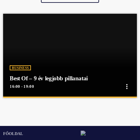
BUSINESS
Best Of – 9 év legjobb pillanatai
more_vert
16:00 - 19:00
close
Best Of – 9 év legjobb pillanatai
Best Of - 9 év legjobb pillanatai
Best Of - 9 év legjobb pillanatai
FŐOLDAL