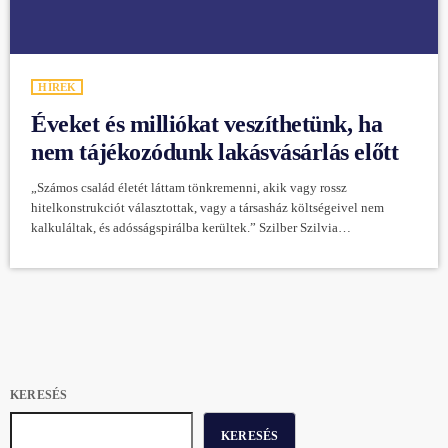
HÍREK
Éveket és milliókat veszíthetünk, ha
nem tájékozódunk lakásvásárlás előtt
„Számos család életét láttam tönkremenni, akik vagy rossz
hitelkonstrukciót választottak, vagy a társasház költségeivel nem
kalkuláltak, és adósságspirálba kerültek.” Szilber Szilvia
társasházszakértő küldetésének tekinti, hogy felhívja az emberek
figyelmét a társasházilakás-vásárlás buktatóira. A témában készülő
könyvét már tavasszal kezükbe vehetik az olvasók. Gyakran
hallhatjuk: megtaláltam álmaim lakását, első látásra szerelem! Igen ám,
de a kezdeti fellángolást követően viszonylag rövid időn belül szokott
jönni a csalódás. Trendi és romantikus, de óriási […]
KERESÉS
KERESÉS