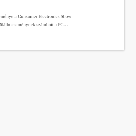
eseménye a Consumer Electronics Show
ülálló eseménynek számított a PC
utatkoztak a legújabb trendek
az elegancia, a csúcstechnológia
e elmondta, mire számíthatunk idén a laptopok piacán.
 Attól, hogy egyre gyorsabb hardverek, még jobb OLE
re vagy épp attól, hogy
tatóján szinte mindenre találhattak példát az
 sikere érdekében Az egyik legérdekesebb
tták be. Ehhez a géphez
rka régóta elkötelezett híve a környezetvédelemnek. Thin
 szól elsősorban,
kében”. "Újrahasznosított PET vegán bőr,
ás is 100 százalékban gyorsan megújítható