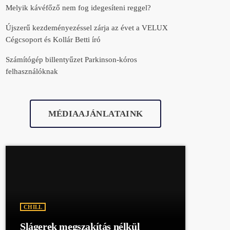
Melyik kávéfőző nem fog idegesíteni reggel?
Újszerű kezdeményezéssel zárja az évet a VELUX
Cégcsoport és Kollár Betti író
Számítógép billentyűzet Parkinson-kóros
felhasználóknak
MÉDIAAJÁNLATAINK
CHILL
Slágerek megszakítás nélkül