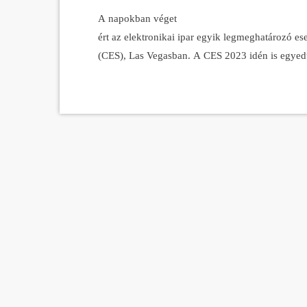
A napokban véget
ért az elektronikai ipar egyik legmeghatározó 
(CES), Las Vegasban. A CES 2023 idén is egyed
és laptopok rajongói körében. A kiállításon bem
és a legmodernebb eszközök. Középpontban volt 
és a környezettudatosság is. A Furbify szakértőj
Miben lehet
új, más, vagy formabontó manapság egy laptop?
D-kijelzők, különleges chipek kerülnek beépítés
újrahasznosított anyagból készülnek. A CES bemu
érdeklődők. Akik változást követelnek a bolygó
új trendet a Lenovo ThinkPad X1 laptopjai muta
újrahasznosított anyagokat használtak fel. A má
kPad Z13 és Z16 termékcsaládja is azok számára
„akik változást követelnek a bolygó sikere érde
újrahasznosított alumínium, sőt még a csomagol