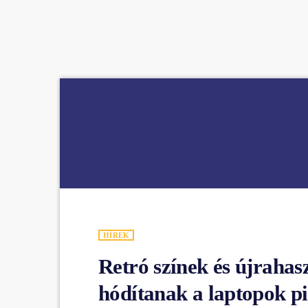
play_arrow
BÚCSÚZIK A MEX RÁDIÓ - MEX BÚCSÚ BESZÉDE
HÍREK
Retró színek és újrahas
hódítanak a laptopok p