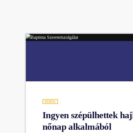
play_arrow
BÚCSÚZIK A MEX RÁDIÓ - MEX BÚCSÚ BESZÉDE
HÍREK
Ingyen szépülhettek haj
nőnap alkalmából