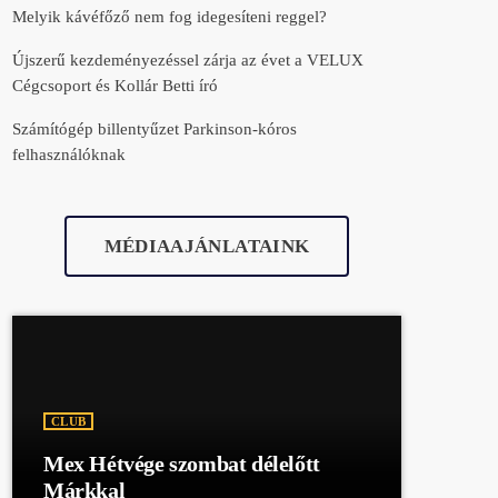
Melyik kávéfőző nem fog idegesíteni reggel?
Újszerű kezdeményezéssel zárja az évet a VELUX
Cégcsoport és Kollár Betti író
Számítógép billentyűzet Parkinson-kóros
felhasználóknak
MÉDIAAJÁNLATAINK
CLUB
Mex Hétvége szombat délelőtt
Márkkal