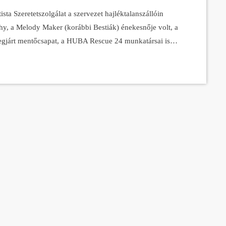
ta Szeretetszolgálat a szervezet hajléktalanszállóin
y, a Melody Maker (korábbi Bestiák) énekesnője volt, a
megjárt mentőcsapat, a HUBA Rescue 24 munkatársai is
drászok és körmösök tették szebbé a szeretetszolgálat
ajléktalanszállókon élő nők vettek részt, családok
yerekekkel.