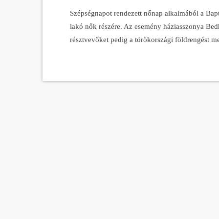
Szépségnapot rendezett nőnap alkalmából a Baptis
lakó nők részére. Az esemény háziasszonya Bedh
résztvevőket pedig a törökországi földrengést 
köszöntötték. A hölgyek napját kozmetikusok, fo
Maglódi úti épületében. A programon nemcsak a h
átmeneti otthonából is érkezett több édesanya g