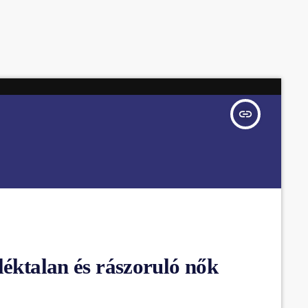
insert_link
léktalan és rászoruló nők