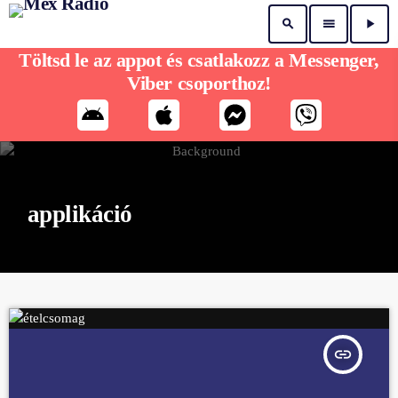
search
menu
play_arrow
Töltsd le az appot és csatlakozz a Messenger,
Viber csoporthoz!
applikáció
insert_link