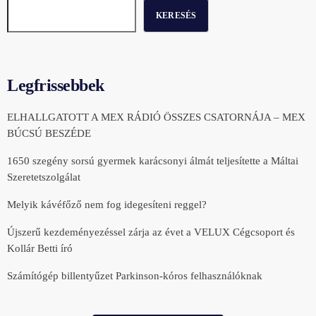
KERESÉS
Legfrissebbek
ELHALLGATOTT A MEX RÁDIÓ ÖSSZES CSATORNÁJA – MEX
BÚCSÚ BESZÉDE
1650 szegény sorsú gyermek karácsonyi álmát teljesítette a Máltai
Szeretetszolgálat
Melyik kávéfőző nem fog idegesíteni reggel?
Újszerű kezdeményezéssel zárja az évet a VELUX Cégcsoport és
Kollár Betti író
Számítógép billentyűzet Parkinson-kóros felhasználóknak