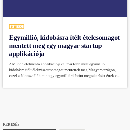
HÍREK
Egymillió, kidobásra ítélt ételcsomagot
mentett meg egy magyar startup
applikációja
A Munch ételmentő applikációjával már több mint egymillió
kidobásra ítélt élelmiszercsomagot mentettek meg Magyarországon,
ezzel a felhasználók mintegy egymilliárd forint megtakarítást értek el -
tájékoztatta az applikációt üzemeltető magyar startup cég, a Munch
Europe Szolgáltató Kft. az MTI-t. A közleményben felidézték, hogy
Európában évente 60 millió tonna, Magyarországon egy emberre
vetítve 66 kilogramm élelmiszer-hulladék keletkezik. Ennek nagy
részét a lejárt, helytelen tárolás miatt megromlott élelmiszer teszi ki. A
vállalkozást négy […]
KERESÉS