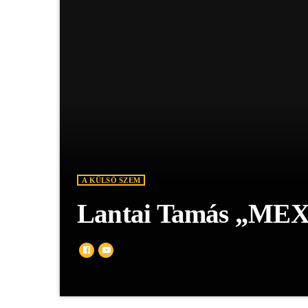
A KÜLSŐ SZEM
Lantai Tamás „ME
7 éve igaz: Mex Rádió, a kedvenc rádiónk. Politika me