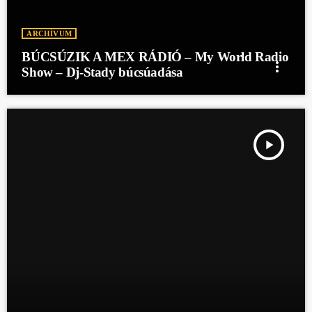
ARCHÍVUM
BÚCSÚZIK A MEX RÁDIÓ – My World Radio
more_vert
Show – Dj-Stady búcsúadása
play_arrow
BÚCSÚZIK A MEX RÁDIÓ - ZENEKOKTÉL - MARCSI BÚCS