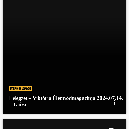
ARCHÍVUM
Lélegzet – Viktória Életmódmagazinja 2024.07.14.
more_vert
– 1. óra