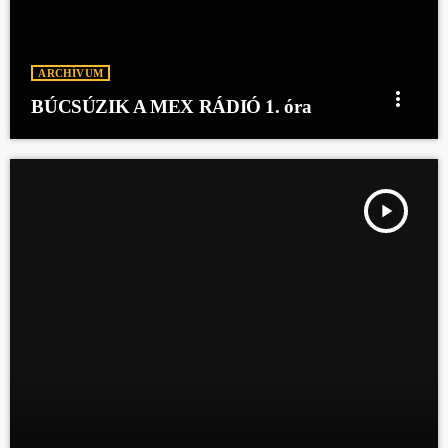
ARCHÍVUM
more_vert
BÚCSÚZIK A MEX RÁDIÓ 1. óra
play_arrow
LÉLEGZET - VIKTÓRIA ÉLETMÓDMAGAZINJA 2024.07.14. 