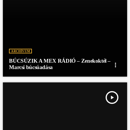
ARCHÍVUM
BÚCSÚZIK A MEX RÁDIÓ – Zenekoktél –
more_vert
Marcsi búcsúadása
play_arrow
BÚCSÚZIK A MEX RÁDIÓ - DOLCE VITA - VIKTÓRIA BÚC