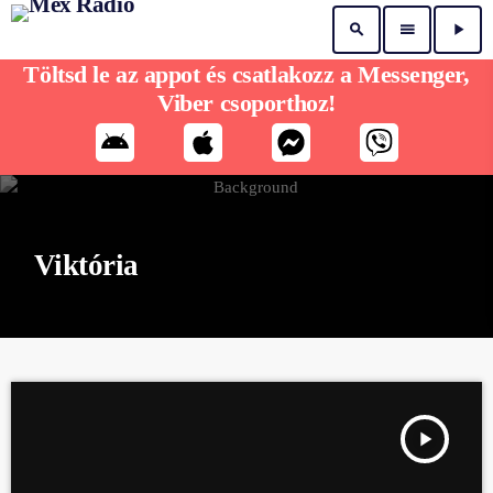
search
menu
play_arrow
Töltsd le az appot és csatlakozz a Messenger,
Viber csoporthoz!
Viktória
play_arrow
BÚCSÚZIK A MEX RÁDIÓ DJ. DANCEMAN 4 ÓRÁS BÚCSÚA