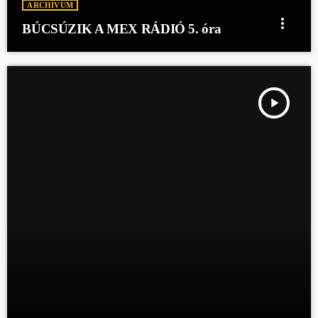
ARCHÍVUM
more_vert
BÚCSÚZIK A MEX RÁDIÓ 5. óra
play_arrow
BÚCSÚZIK A MEX RÁDIÓ 4. ÓRA