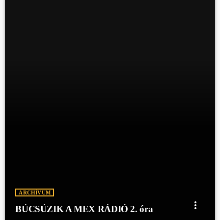
ARCHÍVUM
more_vert
BÚCSÚZIK A MEX RÁDIÓ 2. óra