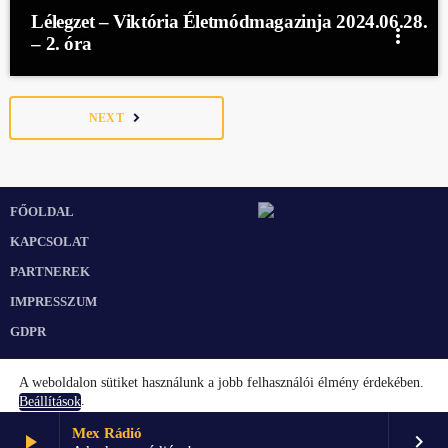
Lélegzet – Viktória Életmódmagazinja 2024.06.28.
more_vert
– 2. óra
navigate_next
NEXT
FŐOLDAL
KAPCSOLAT
PARTNEREK
IMPRESSZUM
GDPR
A weboldalon sütiket használunk a jobb felhasználói élmény érdekében.
.
Beállítások
Mex Rádió
play_arrow
keyboard_arrow_right
Elfogadom
Beállítások