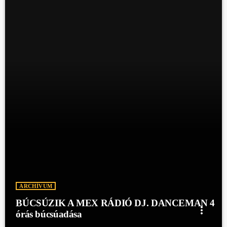
ARCHÍVUM
BÚCSÚZIK A MEX RÁDIÓ DJ. DANCEMAN 4
more_vert
órás búcsúadása