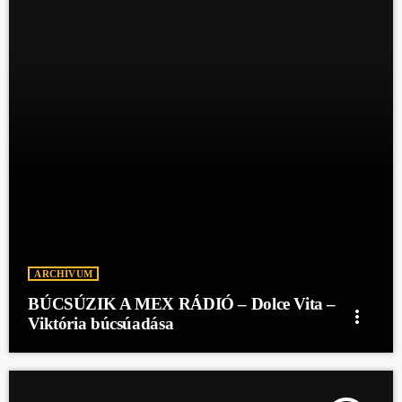
ARCHÍVUM
BÚCSÚZIK A MEX RÁDIÓ – Dolce Vita –
more_vert
Viktória búcsúadása