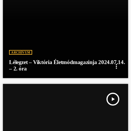
ARCHÍVUM
Lélegzet – Viktória Életmódmagazinja 2024.07.14.
more_vert
– 2. óra
play_arrow
LÉLEGZET - VIKTÓRIA ÉLETMÓDMAGAZINJA 2024.07.14. 