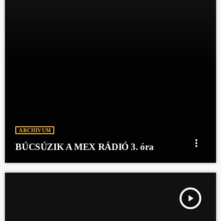
ARCHÍVUM
more_vert
BÚCSÚZIK A MEX RÁDIÓ 3. óra
play_arrow
BÚCSÚZIK A MEX RÁDIÓ 2. ÓRA