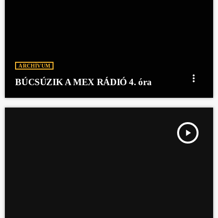
ARCHÍVUM
more_vert
BÚCSÚZIK A MEX RÁDIÓ 4. óra
play_arrow
BÚCSÚZIK A MEX RÁDIÓ 3. ÓRA