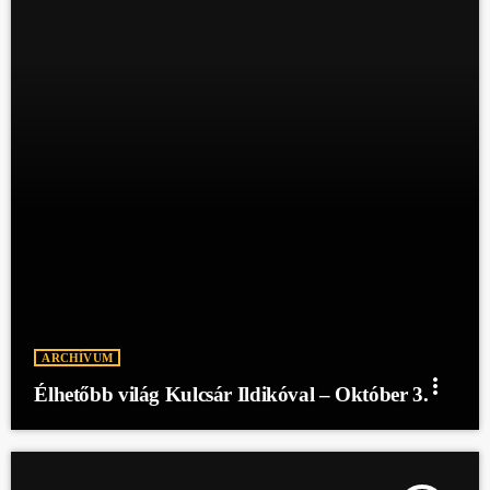
ARCHÍVUM
more_vert
Élhetőbb világ Kulcsár Ildikóval – Október 3.