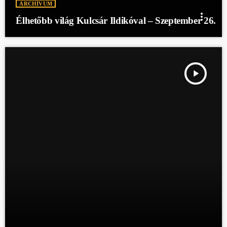
ARCHÍVUM
more_vert
Élhetőbb világ Kulcsár Ildikóval – Szeptember 26.
play_arrow
ÉLHETŐBB VILÁG KULCSÁR ILDIKÓVAL - SZEPTEMBER 