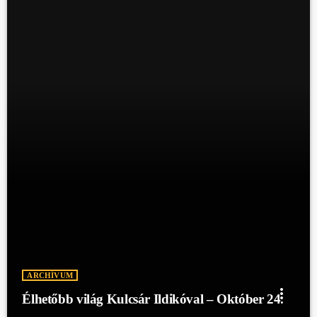
ARCHÍVUM
more_vert
Élhetőbb világ Kulcsár Ildikóval – Október 24.