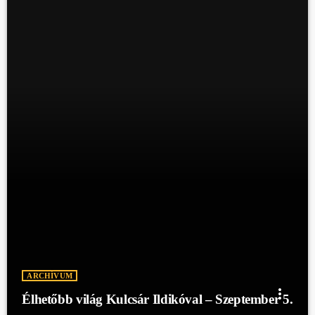
ARCHÍVUM
more_vert
Élhetőbb világ Kulcsár Ildikóval – Szeptember 5.