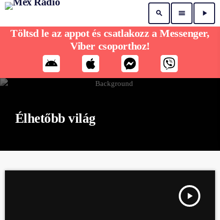
search
menu
play_arrow
Töltsd le az appot és csatlakozz a Messenger,
Viber csoporthoz!
Élhetőbb világ
play_arrow
ÉLHETŐBB VILÁG KULCSÁR ILDIKÓVAL - OKTÓBER 24.