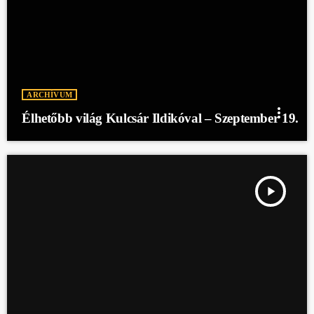
ARCHÍVUM
more_vert
Élhetőbb világ Kulcsár Ildikóval – Szeptember 19.
play_arrow
ÉLHETŐBB VILÁG KULCSÁR ILDIKÓVAL - SZEPTEMBER 