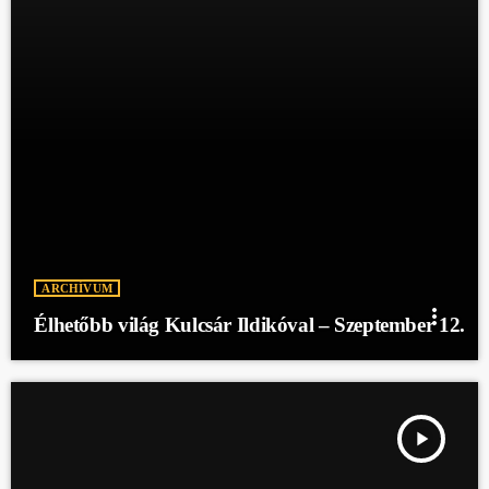
ARCHÍVUM
more_vert
Élhetőbb világ Kulcsár Ildikóval – Szeptember 12.
play_arrow
ÉLHETŐBB VILÁG KULCSÁR ILDIKÓVAL - SZEPTEMBER 