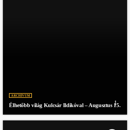
ARCHÍVUM
more_vert
Élhetőbb világ Kulcsár Ildikóval – Augusztus 15.