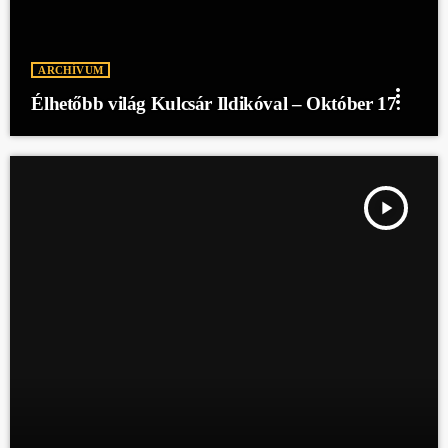
ARCHÍVUM
more_vert
Élhetőbb világ Kulcsár Ildikóval – Október 17.
play_arrow
ÉLHETŐBB VILÁG KULCSÁR ILDIKÓVAL - OKTÓBER 10.