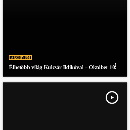
ARCHÍVUM
more_vert
Élhetőbb világ Kulcsár Ildikóval – Október 10.
play_arrow
ÉLHETŐBB VILÁG KULCSÁR ILDIKÓVAL - OKTÓBER 3.