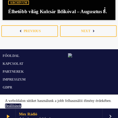
ARCHÍVUM
more_vert
Élhetőbb világ Kulcsár Ildikóval – Augusztus 8.
navigate_before
navigate_next
PREVIOUS
NEXT
FŐOLDAL
KAPCSOLAT
PARTNEREK
IMPRESSZUM
GDPR
A weboldalon sütiket használunk a jobb felhasználói élmény érdekében.
.
Beállítások
Mex Rádió
play_arrow
keyboard_arrow_right
Elfogadom
Beállítások