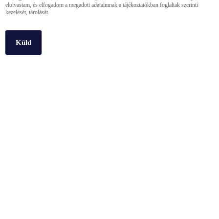
elolvastam, és elfogadom a megadott adataimnak a tájékoztatókban foglaltak szerinti
kezelését, tárolását.
Küld