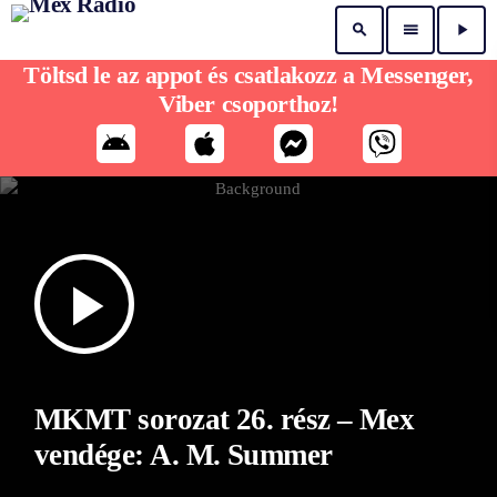
search
menu
play_arrow
Töltsd le az appot és csatlakozz a Messenger,
Viber csoporthoz!
play_arrow
MKMT sorozat 26. rész – Mex
vendége: A. M. Summer