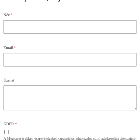
Név
*
Email
*
Üzenet
GDPR
*
A Megkeresésekkel, észrevételekkel kapcsolatos adatkezelés című adatkezelési tájékoztatót