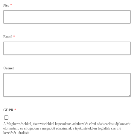
Név
*
Email
*
Üzenet
GDPR
*
A Megkeresésekkel, észrevételekkel kapcsolatos adatkezelés című adatkezelési tájékoztatót
elolvastam, és elfogadom a megadott adataimnak a tájékoztatókban foglaltak szerinti
kezelését, tárolását.