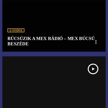
AJÁNDÉK
BÚCSÚZIK A MEX RÁDIÓ – MEX BÚCSÚ
more_vert
BESZÉDE
play_arrow
BÚCSÚZIK A MEX RÁDIÓ DJ. DANCEMAN 4 ÓRÁS BÚCSÚA