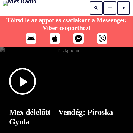
search
menu
play_arrow
Töltsd le az appot és csatlakozz a Messenger,
Viber csoporthoz!
play_arrow
Mex délelőtt – Vendég: Piroska
Gyula