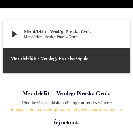
play_arrow
Mex délelőtt - Vendég: Piroska Gyula
Mex délelőtt - Vendég: Piroska Gyula
Mex délelőtt - Vendég: Piroska Gyula
Mex délelőtt – Vendég: Piroska Gyula
Jelentkezés az adásban elhangzott rendezvényre:
https://seminarconsulting.hu/szabad-cegvezeto-konferencia/
Írj nekünk