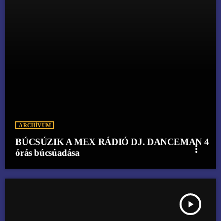
ARCHÍVUM
BÚCSÚZIK A MEX RÁDIÓ DJ. DANCEMAN 4
more_vert
órás búcsúadása
play_arrow
BÚCSÚZIK A MEX RÁDIÓ - MY WORLD RADIO SHOW - DJ