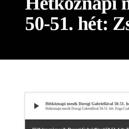
Hétköznapi m
play_arrow
BÚCSÚZIK A MEX RÁDIÓ - MEX BÚCSÚ BESZÉDE
50-51. hét: 
play_arrow
Hétköznapi mesék Dorogi Gabriellával 50-51. h
Hétköznapi mesék Dorogi Gabriellával 50-51. hét: Zsiga Csa