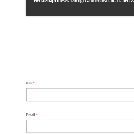
Hétköznapi mesék Dorogi Gabriellával 50-51. hét: 
Név
*
Email
*