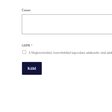
Üzenet
GDPR
*
A Megkeresésekkel, észrevételekkel kapcsolatos adatkezelés című adatkez
Küld