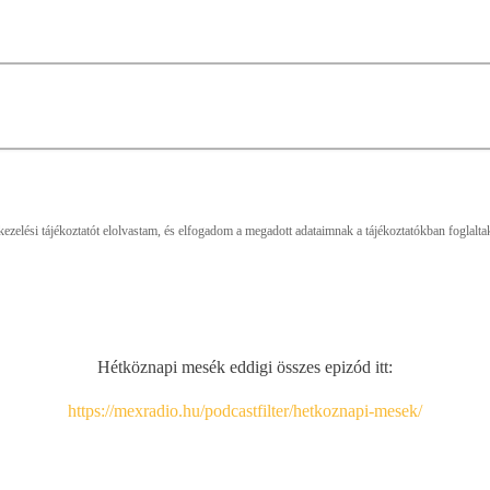
elési tájékoztatót elolvastam, és elfogadom a megadott adataimnak a tájékoztatókban foglaltak s
Hétköznapi mesék eddigi összes epizód itt:
https://mexradio.hu/podcastfilter/hetkoznapi-mesek/