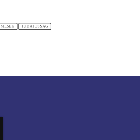
 MESÉK
TUDATOSSÁG
 48-49.HÉT: KARVAI SÁNDOR