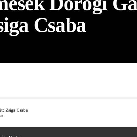
esék Dorogi Gab
Zsiga Csaba
ét: Zsiga Csaba
ba