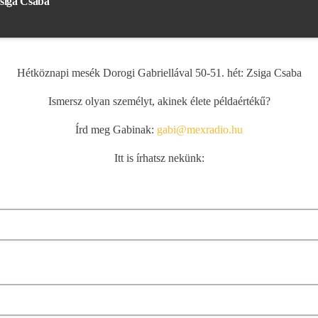
Zsiga Csaba
Hétköznapi mesék Dorogi Gabriellával 50-51. hét: Zsiga Csaba
Ismersz olyan személyt, akinek élete példaértékű?
Írd meg Gabinak:
gabi@mexradio.hu
Itt is írhatsz nekünk: