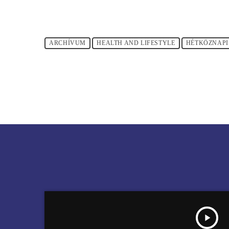
ARCHÍVUM
HEALTH AND LIFESTYLE
HÉTKÖZNAPI
play_arrow
HÉTKÖZNAPI MESÉK DOROGI GABRIELLÁVAL