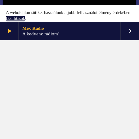
A weboldalon sütiket használunk a jobb felhasználói élmény érdekében.
.
Beállítások
GABLINI
Mex Rádió
play_arrow
keyboard_arrow_right
Elfogadom
Beállítások
GABLINI: Pataki Dániel
A kedvenc rádióm!
FŐOLDAL
KAPCSOLAT
PARTNEREK
IMPRESSZUM
GDPR