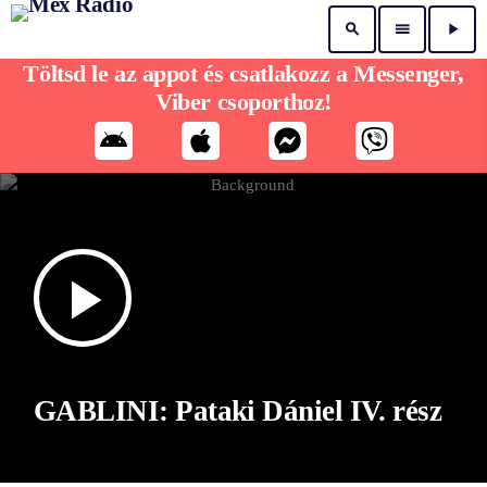
search
menu
play_arrow
Töltsd le az appot és csatlakozz a Messenger,
Viber csoporthoz!
play_arrow
GABLINI: Pataki Dániel IV. rész