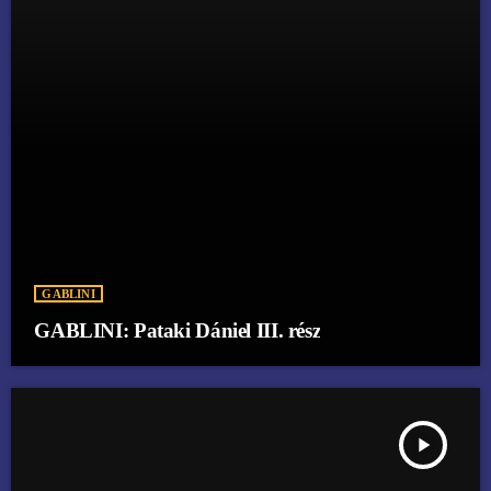
GABLINI
GABLINI: Pataki Dániel III. rész
play_arrow