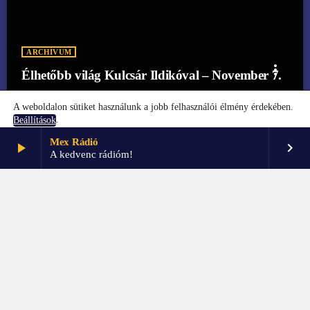
ARCHÍVUM
more_vert
Élhetőbb világ Kulcsár Ildikóval – November 7.
A weboldalon sütiket használunk a jobb felhasználói élmény érdekében.
.
Beállítások
Mex Rádió
play_arrow
keyboard_arrow_right
Elfogadom
Beállítások
A kedvenc rádióm!
FŐOLDAL
KAPCSOLAT
PARTNEREK
IMPRESSZUM
GDPR