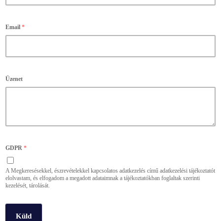
Email
*
Üzenet
GDPR
*
A Megkeresésekkel, észrevételekkel kapcsolatos adatkezelés című adatkezelési tájékoztatót
elolvastam, és elfogadom a megadott adataimnak a tájékoztatókban foglaltak szerinti
kezelését, tárolását.
Küld