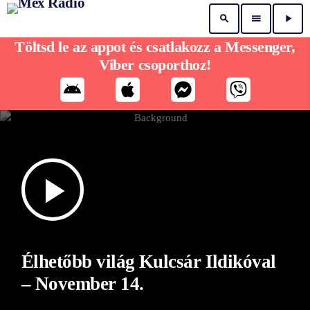
search
menu
play_arrow
Töltsd le az appot és csatlakozz a Messenger,
Viber csoporthoz!
play_arrow
Élhetőbb világ Kulcsár Ildikóval
– November 14.