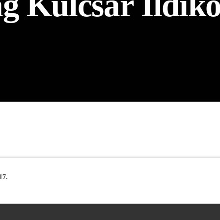
g Kulcsár Ildikó
17.