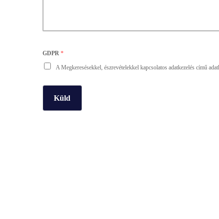
GDPR
*
A Megkeresésekkel, észrevételekkel kapcsolatos adatkezelés című adatkez
Küld
ARCHÍVUM
ÉLHETŐBB VILÁG
HEALTH AND LIFES