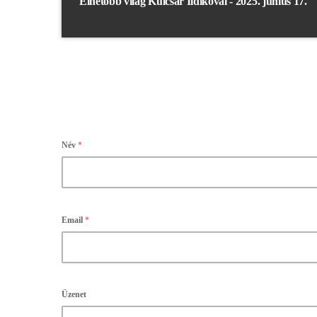
Élhetőbb világ Kulcsár Ildikóval - 2025. június 17.
Név
*
Email
*
Üzenet