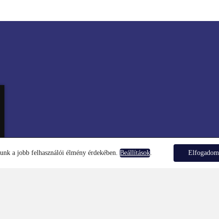
FŐOLDAL
KAPCSOLA
lunk a jobb felhasználói élmény érdekében.
.
Elfogado
Beállítások