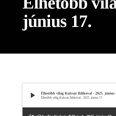
Élhetőbb vilá
play_arrow
BÚCSÚZIK A MEX RÁDIÓ - MEX BÚCSÚ BESZÉDE
június 17.
play_arrow
Élhetőbb világ Kulcsár Ildikóval - 2025. június 
Élhetőbb világ Kulcsár Ildikóval - 2025. június 17.