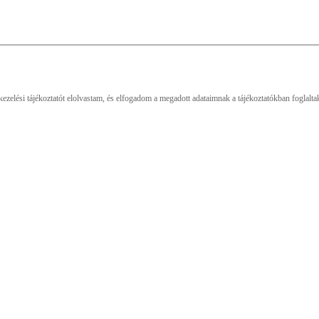
elési tájékoztatót elolvastam, és elfogadom a megadott adataimnak a tájékoztatókban foglaltak s
TYLE
TUDATOSSÁG