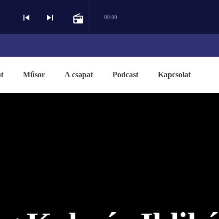
skip_previous
skip_next
radio
00:00
t
Műsor
A csapat
Podcast
Kapcsolat