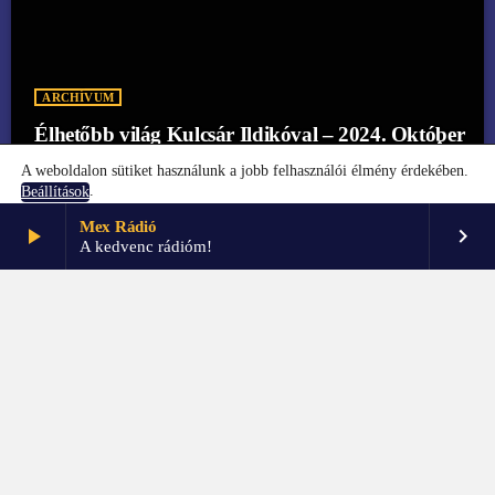
ARCHÍVUM
Élhetőbb világ Kulcsár Ildikóval – 2024. Október
more_vert
8.
A weboldalon sütiket használunk a jobb felhasználói élmény érdekében.
.
Beállítások
Mex Rádió
play_arrow
keyboard_arrow_right
Elfogadom
Beállítások
A kedvenc rádióm!
FŐOLDAL
KAPCSOLAT
PARTNEREK
IMPRESSZUM
GDPR