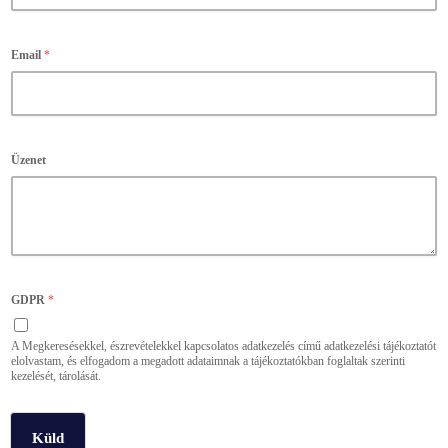
Email
*
Üzenet
GDPR
*
A Megkeresésekkel, észrevételekkel kapcsolatos adatkezelés című adatkezelési tájékoztatót
elolvastam, és elfogadom a megadott adataimnak a tájékoztatókban foglaltak szerinti
kezelését, tárolását.
Küld