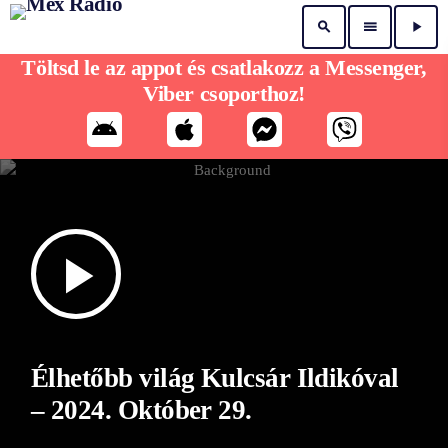
search
menu
play_arrow
Töltsd le az appot és csatlakozz a Messenger,
Viber csoporthoz!
play_arrow
Élhetőbb világ Kulcsár Ildikóval
– 2024. Október 29.