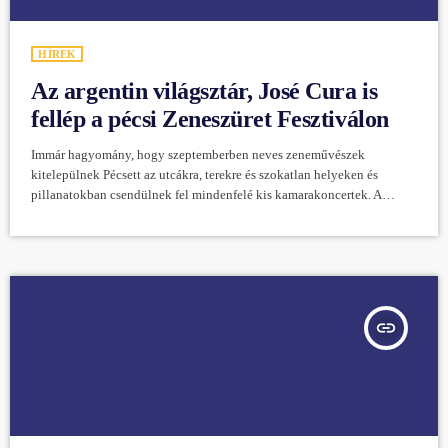
HÍREK
Az argentin világsztár, José Cura is
fellép a pécsi Zeneszüret Fesztiválon
Immár hagyomány, hogy szeptemberben neves zeneművészek
kitelepülnek Pécsett az utcákra, terekre és szokatlan helyeken és
pillanatokban csendülnek fel mindenfelé kis kamarakoncertek. A
Zeneszüret Fesztiválról van szó, mely idén szeptember 8-11. között
zajlik, de ezúttal világsztár szereplője is lesz. Szeptember 8-án az
argentin világsztár, José Cura jön Pécsre énekelni. A Zeneszüret
Fesztivál és a 2. Pécsi Nemzetközi Tangó Fesztivál keretében fog
fellépni a Kodály Központban, ahol kamarazenekarral, majd a Nemzeti
Filharmonikus […]
insert_link