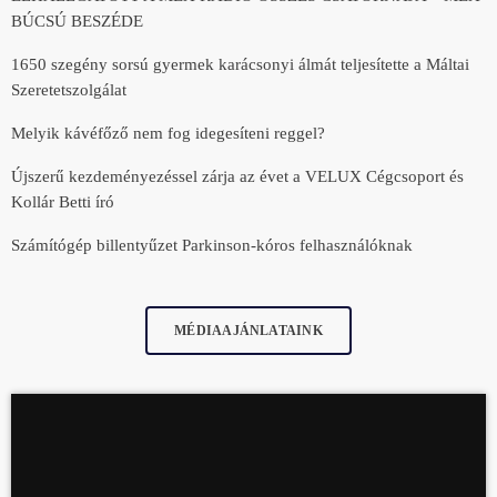
BÚCSÚ BESZÉDE
1650 szegény sorsú gyermek karácsonyi álmát teljesítette a Máltai
Szeretetszolgálat
Melyik kávéfőző nem fog idegesíteni reggel?
Újszerű kezdeményezéssel zárja az évet a VELUX Cégcsoport és
Kollár Betti író
Számítógép billentyűzet Parkinson-kóros felhasználóknak
MÉDIAAJÁNLATAINK