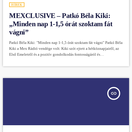
HÍREK
MEXCLUSIVE – Patkó Béla Kiki:
„Minden nap 1-1,5 órát szoktam fát
vágni”
Patkó Béla Kiki: "Minden nap 1-1,5 órát szoktam fát vágni" Patkó Béla
Kiki a Mex Rádió vendége volt. Kiki szót ejtett a hétköznapjairől, az
Első Emeletről és a pozitív gondolkodás fontosságáról és
természetesen a jubileumi koncertről. Kiki továbbra is aktív ikonja a
hazai zenei életnek, de közben a magánéletben sem tétlenkedik,
aktívan kerékpározik, mellette nem veti meg a házkörüli munkát sem.
"Minden nap 1-1,5 órát szoktam fát vágni" - mesélte […]
insert_link