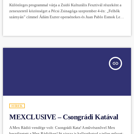
Különleges programmal várja a Zsidó Kulturális Fesztivál részeként a
zeneszerető közönséget a Pécsi Zsinagóga szeptember 4-én: „Felhők
szárnyán” címmel Ádám Eszter operaénekes és Juan Pablo Esmok Lew
argentin gitárművész adnak koncertet, 18 órai kezdettel. Juan Pablo
Esmok Lew zeneszerző és gitárművész a pandémia alatt az interneten
vette fel a kapcsolatot Ádám Eszter operaénekessel egy közös
produkció reményében. Azóta 12 ezer kilométeres távolságból
gyakorolnak az internet révén, és személyesen most, Magyarországon
[…]
insert_link
HÍREK
MEXCLUSIVE – Csongrádi Katával
A Mex Rádió vendége volt: Csongrádi Kata! A művésznővel Mex
beszélgetett a Mex Rádióban! Itt vissza is hallgathatod a teljes műsort: