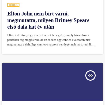
HÍREK
Elton John nem bírt várni,
megmutatta, milyen Britney Spears
első dala hat év után
Elton és Britney egy duettet vettek fel együtt, amely hivatalosan
pénteken fog megjelenni, de az énekes egy cannes-i vacsorán már
megmutatta a dalt. Egy cannes-i vacsora vendégei már most tudják,
milyen lesz Elton John és Britney Spears közös száma, azaz az első
olyan dal 2016 óta, amelyben újra hallható Britney Spears. És mivel
Sir Elton az egészet felvette és közzétette az Instagranom, a duett
hivatalos megjelenése előtt már mindenki meghallgathatja […]
insert_link