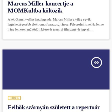
Marcus Miller koncertje a
MOMKultba költözik
A két Grammy-díjas jazzlegenda, Marcus Miller a világ egyik
legtehetségesebb elektromos basszusgitárosa. Felsorolni is nehéz lenne
hány lemezen működött közre és mennyi film zenéjét jegyzi
tizenhárom szólóalbuma mellett. Most különleges körülmények
között, igazán közelről élvezhetjük a legendás zenész koncertjét, aki
két egymást követő estén, október 24-én és 25-én játszik a
MOMKultban. Az eredetileg a Dürer Kertbe tervezett koncert a
MOMKultba költözik. A koncert helyszíne a Nagyterem lett volna,
azonban a […]
insert_link
HÍREK
Felhők szárnyán született a repertoár