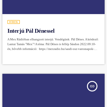
HÍREK
Interjú Pál Dénessel
A Mex Rádióban elhangzott interjú. Vendégünk: Pál Dénes. A kérdező:
Lantai Tamás "Mex"! A téma: Pál Dénes is fellép Sásdon 2022.09.10-
én, bővebb információ: https://mexradio.hu/sasdi-osz-varosnapok-
mex-radio-elo-kivansagmusorral/ https://youtu.be/LW6Pb9ooFJ0
insert_link