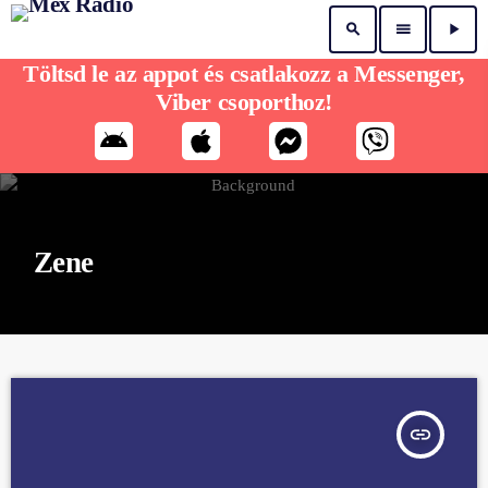
search
menu
play_arrow
Töltsd le az appot és csatlakozz a Messenger,
Viber csoporthoz!
Zene
insert_link