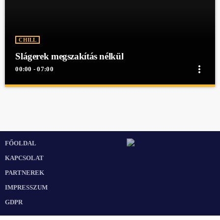
CHILL
Slágerek megszakítás nélkül
more_vert
00:00 - 07:00
close
Slágerek megszakítás nélkül
Slágerek megszakítás nélkül
Slágerek megszakítás nélkül egész éjjel a Mex Rádióban!
FŐOLDAL
KAPCSOLAT
PARTNEREK
IMPRESSZUM
GDPR