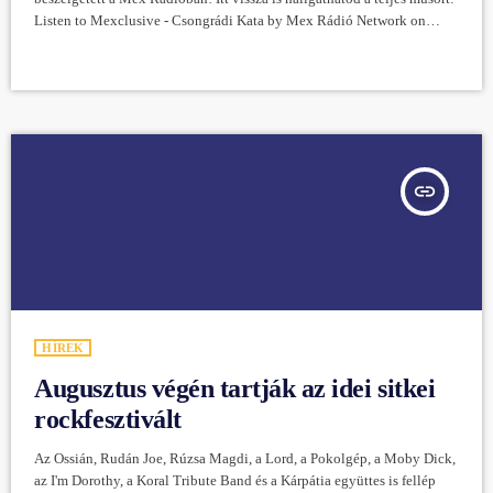
Listen to Mexclusive - Csongrádi Kata by Mex Rádió Network on
hearthis.at
insert_link
HÍREK
Augusztus végén tartják az idei sitkei
rockfesztivált
Az Ossián, Rudán Joe, Rúzsa Magdi, a Lord, a Pokolgép, a Moby Dick,
az I'm Dorothy, a Koral Tribute Band és a Kárpátia együttes is fellép