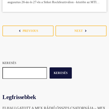
augusztus 26-án és 27-én a Sitkei Rockfesztiválon - közölte az MTI
érdeklőésére Morgós István, Sitke község polgármestere. Elmondta,
hogy az idén is legalább hatezer érdeklődőt várnak a Hercseg-hegy
oldalába, a sitkei kápolna szomszédságába, amelynek megmentéséért
az első koncertet Balázs Fecónak, a Korál egykori frontemberének […]
navigate_before
navigate_next
PREVIOUS
NEXT
KERESÉS
KERESÉS
Legfrissebbek
ELHALLGATOTT A MEX RÁDIÓ ÖSSZES CSATORNÁJA – MEX