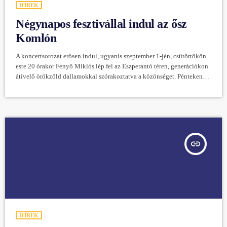
HÍREK
Négynapos fesztivállal indul az ősz
Komlón
A koncertsorozat erősen indul, ugyanis szeptember 1-jén, csütörtökön
este 20 órakor Fenyő Miklós lép fel az Eszperantó téren, generációkon
átívelő örökzöld dallamokkal szórakoztatva a közönséget. Pénteken
délután örömtánccal indulnak a szórakoztató programok, ezen kívül
ritmikus sportgimnasztika és jamzsonglőr-bemutatókat láthatnak az
érdeklődők. A CS.Í.T. 17.30-kor koncertezik, majd 19 órától Curtis, azt
követően pedig Biga, Dr. BRS és Varga Viktor lép színpadra. A délután
folyamán táncos-zenés produkciók szórakoztatják a közönséget, este
Fatima, […]
insert_link
HÍREK