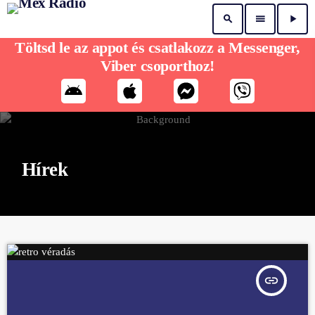
search
menu
play_arrow
Töltsd le az appot és csatlakozz a Messenger,
Viber csoporthoz!
Hírek
insert_link