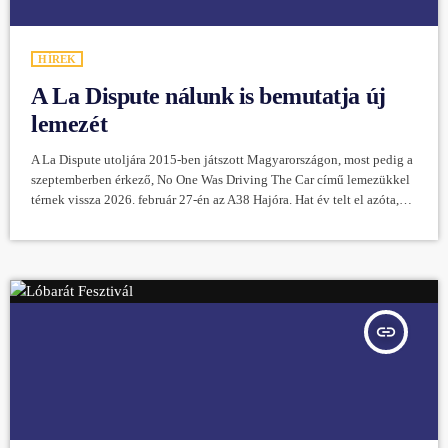
HÍREK
A La Dispute nálunk is bemutatja új
lemezét
A La Dispute utoljára 2015-ben játszott Magyarországon, most pedig a
szeptemberben érkező, No One Was Driving The Car című lemezükkel
térnek vissza 2026. február 27-én az A38 Hajóra. Hat év telt el azóta,
hogy a La Dispute kiadta legutóbbi albumát, a Panoramát. Azóta a
michigani post-hardcore zenekar – amelynek tagjai Jordan Dreyer
(ének), Brad Vander Lugt (dob), Chad Morgan-Sterenberg és Corey
Stroffolino (gitár) valamint Adam Vass (basszusgitár) – megbirkózott a
[…]
insert_link