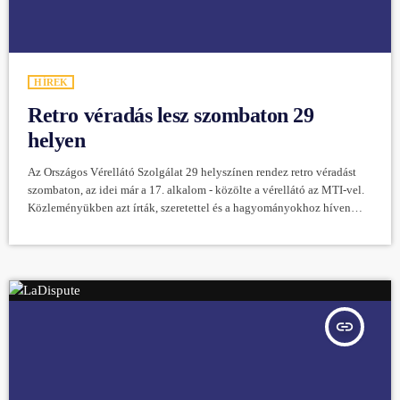
HÍREK
Retro véradás lesz szombaton 29
helyen
Az Országos Vérellátó Szolgálat 29 helyszínen rendez retro véradást
szombaton, az idei már a 17. alkalom - közölte a vérellátó az MTI-vel.
Közleményükben azt írták, szeretettel és a hagyományokhoz híven
meglepetésekkel várnak minden egészséges, 18-65 év közötti felnőttet,
akinek testsúlya legalább 50 kilogramm és rendelkezik érvényes
személyi igazolvánnyal, taj- és lakcímkártyával. Hozzátették, hogy "az
esemény különleges hangulatát ismét a sör-virsli menü és a 70-80-90-
es évek zenéje teszi teljessé". A helyszínekről […]
insert_link