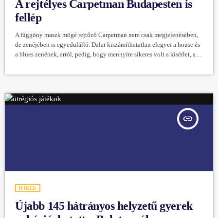
A rejtélyes Carpetman Budapesten is
fellép
A függöny maszk mögé rejtőző Carpetman nem csak megjelenésében,
de zenéjében is egyedülálló. Dalai kiszámíthatatlan elegyei a house és
a blues zenének, arról, pedig, hogy mennyire sikeres volt a kísérlet, a
több mint 100 milliós stream árulkodik. A fiatal zenész ősszel első
európai turnéjára készül, amiből Budapest sem maradhat ki: Carpetman
koncert november 23-án a Turbinában. Carpetman egy titokzatos fiatal
énekes, aki egy szőnyegből készült maszk mögé rejtőzik, és
Ukrajnában […]
insert_link
HÍREK
Újabb 145 hátrányos helyzetű gyerek