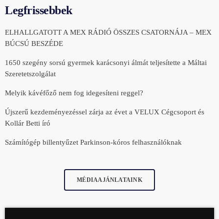
Legfrissebbek
ELHALLGATOTT A MEX RÁDIÓ ÖSSZES CSATORNÁJA – MEX
BÚCSÚ BESZÉDE
1650 szegény sorsú gyermek karácsonyi álmát teljesítette a Máltai
Szeretetszolgálat
Melyik kávéfőző nem fog idegesíteni reggel?
Újszerű kezdeményezéssel zárja az évet a VELUX Cégcsoport és
Kollár Betti író
Számítógép billentyűzet Parkinson-kóros felhasználóknak
MÉDIAAJÁNLATAINK