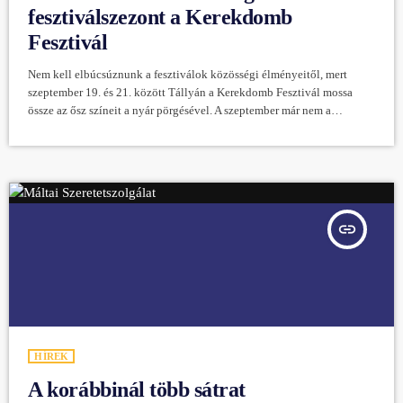
fesztiválszezont a Kerekdomb
Fesztivál
Nem kell elbúcsúznunk a fesztiválok közösségi élményeitől, mert
szeptember 19. és 21. között Tállyán a Kerekdomb Fesztivál mossa
össze az ősz színeit a nyár pörgésével. A szeptember már nem a
vízpartokról szól, az ősz más típusú, különleges szépségeket tartogat. A
szüreti időszakban finom borokkal, a legjobb koncertekkel és színházi
programokkal érdemes a fesztiválszezon élményeit „becsomagolni” a
következő évre. Tállya immár 10. alkalommal várja az érdeklődőket,
hogy a szeptemberi hétvégét olyan […]
insert_link
HÍREK
A korábbinál több sátrat