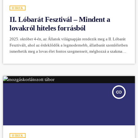
HÍREK
II. Lóbarát Fesztivál – Mindent a
lovakról hiteles forrásból
2025. október 4-én, az Állatok világnapján rendezik meg a II. Lóbarát
Fesztivált, ahol az érdeklődők a legmodernebb, állatbarát szemléletben
ismerhetik meg a lovas élet fontos szegmenseit, méghozzá a szakma
legelismertebb képviselőitől. Gyakorlati tudás az ország legkiválóbb
lovas szakembereitől A tavalyi első Lóbarát Fesztivál - amit
Magyarország legnagyobb és legeredményesebb kisbéri félvér
tenyészetében, a Nógrád megyei Lóska Magánménes területén
rendeztek meg - nagy visszhangot keltett. Az esemény nemcsak a lovas
szakmában […]
insert_link
HÍREK