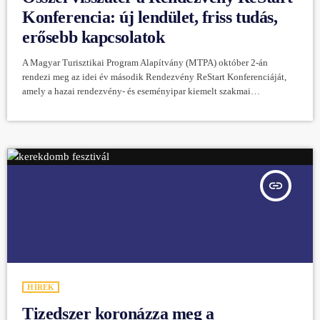
Konferencia: új lendület, friss tudás,
erősebb kapcsolatok
A Magyar Turisztikai Program Alapítvány (MTPA) október 2-án
rendezi meg az idei év második Rendezvény ReStart Konferenciáját,
amely a hazai rendezvény- és eseményipar kiemelt szakmai
találkozópontja. A tavaszi kiadás után először szerveznek őszre is
ReStartot, és ezentúl évi kétszer vitatja meg a rendezvényszakma a
legaktuálisabb trendeket, tanulmányokat, és építik tovább a szakmai
kapcsolatokat. Miért érdemes ott lenni? Ahogy megszoktuk,
beszélgetések és előadások keretében hallgathatunk majd
esettanulmányokat, tapasztalatcserét, amik a szakembereket […]
insert_link
HÍREK
Tizedszer koronázza meg a