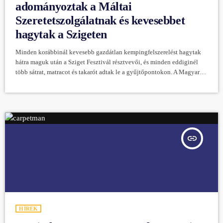
adományoztak a Máltai
Szeretetszolgálatnak és kevesebbet
hagytak a Szigeten
Minden korábbinál kevesebb gazdátlan kempingfelszerelést hagytak
hátra maguk után a Sziget Fesztivál résztvevői, és minden eddiginél
több sátrat, matracot és takarót adtak le a gyűjtőpontokon. A Magyar
Máltai Szeretetszolgálat 120 önkéntese idén is összegyűjtötte a
fesztivál közönsége által hazavinni nem kívánt felszereléseket, ezeket
hat teherautóval szállították el a Hajógyári-szigetről. A Magyar Máltai
Szeretetszolgálat 2018 óta gyűjti össze a Sziget Fesztivál zárása után a
területen hátrahagyott sátrakat, matracokat és más felszereléseket, […]
insert_link
HÍREK