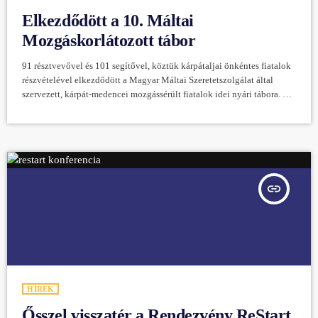
Elkezdődött a 10. Máltai
Mozgáskorlátozott tábor
91 résztvevővel és 101 segítővel, köztük kárpátaljai önkéntes fiatalok
részvételével elkezdődött a Magyar Máltai Szeretetszolgálat által
szervezett, kárpát-medencei mozgássérült fiatalok idei nyári tábora. Az
A megnyitón beszédet mondott dr. Sulyok Tamás köztársasági elnök is.
A táborozókat 2025. augusztus 25. és 30. között akadálymentesített
Balaton-part és egy speciálisan erre a célra kialakított, biztonságos stég
is várja. A Máltai Szeretetszolgálat táborának sajátossága, hogy az
egyhetes vakációra a mozgássérült fiatalok családtagjaik és állandó
[…]
insert_link
HÍREK
Ősszel visszatér a Rendezvény ReStart