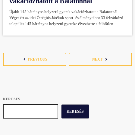
vakációzhatott a Balatonnál
Újabb 145 hátrányos helyzetű gyerek vakációzhatott a Balatonnál –
Véget ért az idei Ötrégiós Játékok sport- és élménytábor 33 felzárkózó
település 145 hátrányos helyzetű gyereke élvezhette a felhőtlen
vakáció örömeit a Magyar Máltai Szeretetszolgálat szervezésében
megrendezett Ötrégiós Játékok 2025 sport- és élménytáborban. Sok
fiatal életében először tapasztalhatta meg, milyen egy igazi nyaralás,
vagy most először láthatta a Balatont, úgy, hogy sokuk szüleinek ez
még egyszer sem adatott meg. Az augusztus […]
navigate_before
navigate_next
PREVIOUS
NEXT
KERESÉS
KERESÉS