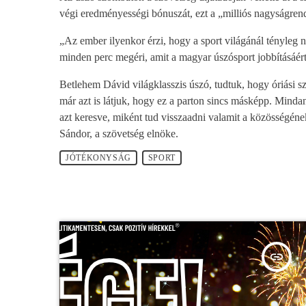
végi eredményességi bónuszát, ezt a „milliós nagyságrendű
„Az ember ilyenkor érzi, hogy a sport világánál tényleg
minden perc megéri, amit a magyar úszósport jobbításáért
Betlehem Dávid világklasszis úszó, tudtuk, hogy óriási sz
már azt is látjuk, hogy ez a parton sincs másképp. Mindan
azt keresve, miként tud visszaadni valamit a közösségéne
Sándor, a szövetség elnöke.
JÓTÉKONYSÁG
SPORT
insert_link