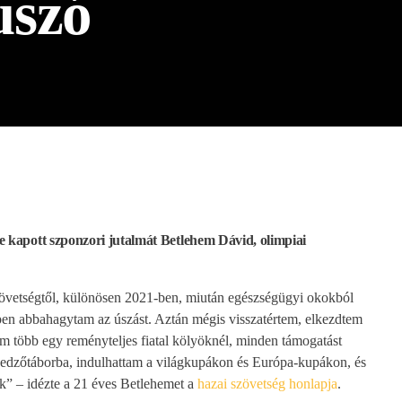
úszó
re kapott szponzori jutalmát Betlehem Dávid, olimpiai
szövetségtől, különösen 2021-ben, miután egészségügyi okokból
pen abbahagytam az úszást. Aztán mégis visszatértem, elkezdtem
tam több egy reményteljes fiatal kölyöknél, minden támogatást
dzőtáborba, indulhattam a világkupákon és Európa-kupákon, és
ok” – idézte a 21 éves Betlehemet a
hazai szövetség honlapja
.