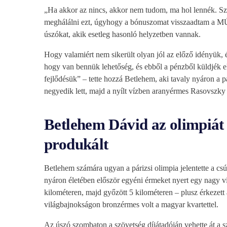
„Ha akkor az nincs, akkor nem tudom, ma hol lennék. Sz
meghálálni ezt, úgyhogy a bónuszomat visszaadtam a MÚSZ-
úszókat, akik esetleg hasonló helyzetben vannak.
Hogy valamiért nem sikerült olyan jól az előző idényük, é
hogy van bennük lehetőség, és ebből a pénzből küldjék e
fejlődésük” – tette hozzá Betlehem, aki tavaly nyáron a
negyedik lett, majd a nyílt vízben aranyérmes Rasovszky
Betlehem Dávid az olimpiát 
produkált
Betlehem számára ugyan a párizsi olimpia jelentette a csú
nyáron életében először egyéni érmeket nyert egy nagy v
kilométeren, majd győzött 5 kilométeren – plusz érkezett 
világbajnokságon bronzérmes volt a magyar kvartettel.
Az úszó szombaton a szövetség díjátadóján vehette át a s