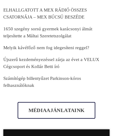
ELHALLGATOTT A MEX RÁDIÓ ÖSSZES
CSATORNÁJA – MEX BÚCSÚ BESZÉDE
1650 szegény sorsú gyermek karácsonyi álmát
teljesítette a Máltai Szeretetszolgálat
Melyik kávéfőző nem fog idegesíteni reggel?
Újszerű kezdeményezéssel zárja az évet a VELUX
Cégcsoport és Kollár Betti író
Számítógép billentyűzet Parkinson-kóros
felhasználóknak
MÉDIAAJÁNLATAINK