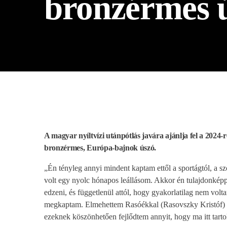
bronzérmes 
play_arrow
BÚCSÚZIK A MEX RÁDIÓ - MEX BÚCSÚ BESZÉDE
A magyar nyíltvízi utánpótlás javára ajánlja fel a 2024-
bronzérmes, Európa-bajnok úszó.
„Én tényleg annyi mindent kaptam ettől a sportágtól, a 
volt egy nyolc hónapos leállásom. Akkor én tulajdonkép
edzeni, és függetlenül attól, hogy gyakorlatilag nem vol
megkaptam. Elmehettem Rasóékkal (Rasovszky Kristóf) e
ezeknek köszönhetően fejlődtem annyit, hogy ma itt tart