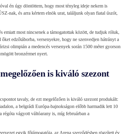
óval én úgy döntöttem, hogy most tényleg ideje nekem is
nak, és arra kértem elnök urat, találjunk olyan fiatal úszót,
s emiatt most nincsenek a támogatottak között, de tudjuk róluk,
l őket edzőtáborba, versenyekre, hogy ne szenvedjen hátrányt a
 párizsi olimpián a medencés versenyek során 1500 méter gyorson
 mögött bronzérmet nyert.
megelőzően is kiváló szezont
cspontot tavaly, de ezt megelőzően is kiváló szezont produkált:
iadalon, a belgrádi Európa-bajnokságon előbb harmadik lett 10
a régóta vágyott váltóarany is, míg februárban a
zervezet egyik főtámogatója, az Arena szerződésben rögzített év