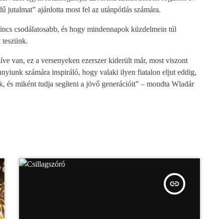
 jutalmat” ajánlotta most fel az utánpótlás számára.
 nincs csodálatosabb, és hogy mindennapok küzdelmein túl
 teszünk.
íve van, ez a versenyeken ezerszer kiderült már, most viszont
nyiunk számára inspiráló, hogy valaki ilyen fiatalon eljut eddig,
k, és miként tudja segíteni a jövő generációit” – mondta Wladár
insert_link