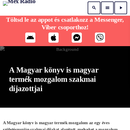
search
menu
play_arrow
Töltsd le az appot és csatlakozz a Messenger,
Viber csoporthoz!
A Magyar könyv is magyar
termék mozgalom szakmai
díjazottjai
A Magyar könyv is magyar termék mozgalom az egy éves
születésnapján szakmai díjakat alapított, melyeket a mozgalom