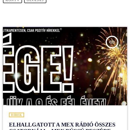
KÖNYV
OLVASÁS
insert_link
HÍREK
ELHALLGATOTT A MEX RÁDIÓ ÖSSZES