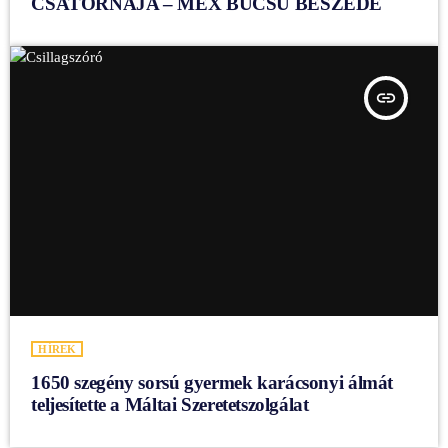
CSATORNÁJA – MEX BÚCSÚ BESZÉDE
insert_link
HÍREK
1650 szegény sorsú gyermek karácsonyi álmát
teljesítette a Máltai Szeretetszolgálat