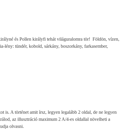
ályné és Pollen királyfi tehát világuralomra tör! Földön, vízen,
a-lény: tündér, kobold, sárkány, boszorkány, farkasember,
t is. A történet amit írsz, legyen legalább 2 oldal, de ne legyen
rálod, az illusztráció maximum 2 A/4-es oldallal növelheti a
tudja olvasni.