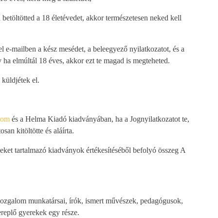
a betöltötted a 18 életévedet, akkor természetesen neked kell
 e-mailben a kész mesédet, a beleegyező nyilatkozatot, és a
 ha elmúltál 18 éves, akkor ezt te magad is megteheted.
küldjétek el.
lom
és a Helma Kiadó kiadványában, ha a Jognyilatkozatot te,
an kitöltötte és aláírta.
eket tartalmazó kiadványok értékesítéséből befolyó összeg A
zgalom munkatársai, írók, ismert művészek, pedagógusok,
replő gyerekek egy része.