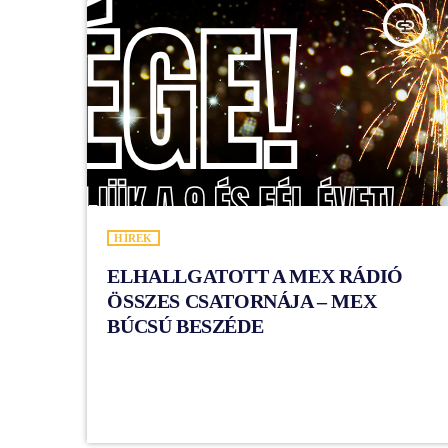
insert_link
HÍREK
ELHALLGATOTT A MEX RÁDIÓ
ÖSSZES CSATORNÁJA – MEX
BÚCSÚ BESZÉDE