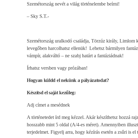
Szemétország nevét a világ történelembe beírni!
– Sky S.T.-
Szemétország uralkodó családja, Törzúz király, Limlom kir
levegőben harcolhatsz ellenük! Lehetsz bármilyen fantázi
vámpír, alakváltó – ne szabj határt a fantáziádnak!
Írhatsz versben vagy prózában!
Hogyan küldd el nekünk a pályázatodat?
Készítsd el saját kezűleg:
Adj címet a mesédnek
A történetedet írd meg kézzel. Akár készíthetsz hozzá rajzo
hosszabb mint 5 oldal (A/4-es méret). Amennyiben illuszt
terjedelmet. Figyelj arra, hogy kézírás esetén a zsűri is el 