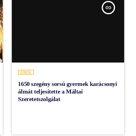
insert_link
HÍREK
1650 szegény sorsú gyermek karácsonyi
álmát teljesítette a Máltai
Szeretetszolgálat