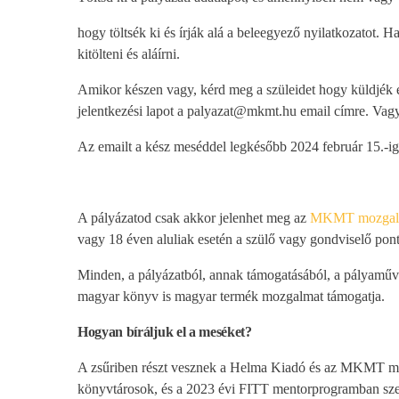
hogy töltsék ki és írják alá a beleegyező nyilatkozatot. H
kitölteni és aláírni.
Amikor készen vagy, kérd meg a szüleidet hogy küldjék el
jelentkezési lapot a palyazat@mkmt.hu email címre. Vagy
Az emailt a kész meséddel legkésőbb 2024 február 15.-ig 
A pályázatod csak akkor jelenhet meg az
MKMT mozga
vagy 18 éven aluliak esetén a szülő vagy gondviselő pontos
Minden, a pályázatból, annak támogatásából, a pályaműv
magyar könyv is magyar termék mozgalmat támogatja.
Hogyan bíráljuk el a meséket?
A zsűriben részt vesznek a Helma Kiadó és az MKMT mo
könyvtárosok, és a 2023 évi FITT mentorprogramban sze