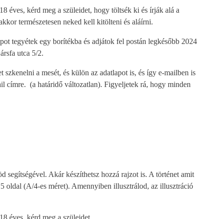
 éves, kérd meg a szüleidet, hogy töltsék ki és írják alá a
akkor természetesen neked kell kitölteni és aláírni.
apot tegyétek egy borítékba és adjátok fel postán legkésőbb 2024
rsfa utca 5/2.
 szkenelni a mesét, és külön az adatlapot is, és így e-mailben is
l címre. (a határidő változatlan). Figyeljetek rá, hogy minden
segítségével. Akár készíthetsz hozzá rajzot is. A történet amit
5 oldal (A/4-es méret). Amennyiben illusztrálod, az illusztráció
18 éves, kérd meg a szüleidet,