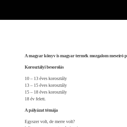
play_arrow
BÚCSÚZIK A MEX RÁDIÓ - MEX BÚCSÚ BESZÉDE
A magyar könyv is magyar termék mozgalom meseíró p
Korosztályi besorolás
10 – 13 éves korosztály
13 – 15 éves korosztály
15 – 18 éves korosztály
18 év felett.
A pályázat témáj
a
Egyszer volt, de merre volt?