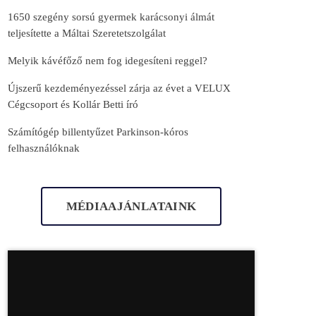
1650 szegény sorsú gyermek karácsonyi álmát
teljesítette a Máltai Szeretetszolgálat
Melyik kávéfőző nem fog idegesíteni reggel?
Újszerű kezdeményezéssel zárja az évet a VELUX
Cégcsoport és Kollár Betti író
Számítógép billentyűzet Parkinson-kóros
felhasználóknak
MÉDIAAJÁNLATAINK