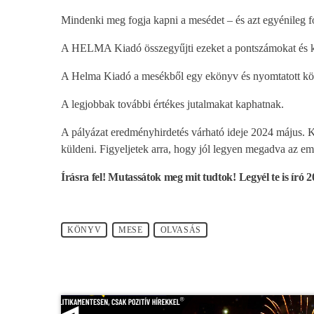
Mindenki meg fogja kapni a mesédet – és azt egyénileg f
A HELMA Kiadó összegyűjti ezeket a pontszámokat és k
A Helma Kiadó a mesékből egy ekönyv és nyomtatott kön
A legjobbak további értékes jutalmakat kaphatnak.
A pályázat eredményhirdetés várható ideje 2024 május. 
küldeni. Figyeljetek arra, hogy jól legyen megadva az em
Írásra fel! Mutassátok meg mit tudtok! Legyél te is író 2
KÖNYV
MESE
OLVASÁS