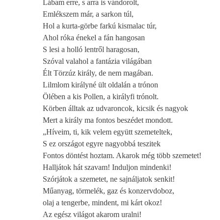
Lábam erre, s arra is vándorolt,
Emlékszem már, a sarkon túl,
Hol a kurta-görbe farkú kismalac túr,
Ahol róka énekel a fán hangosan
S lesi a holló lentről haragosan,
Szóval valahol a fantázia világában
Élt Törzúz király, de nem magában.
Lilmlom királyné ült oldalán a trónon
Ölében a kis Pollen, a királyfi trónolt.
Körben álltak az udvaroncok, kicsik és nagyok
Mert a király ma fontos beszédet mondott.
„Híveim, ti, kik velem együtt szemeteltek,
S ez országot egyre nagyobbá teszitek
Fontos döntést hoztam. Akarok még több szemetet!
Halljátok hát szavam! Induljon mindenki!
Szórjátok a szemetet, ne sajnáljatok senkit!
Műanyag, törmelék, gaz és konzervdoboz,
olaj a tengerbe, mindent, mi kárt okoz!
Az egész világot akarom uralni!