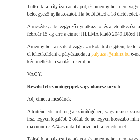
Töltsd ki a pályázati adatlapot, és amennyiben nem vagy 18
beleegyező nyilatkozatot. Ha betöltötted a 18 életévedet, 
A mesédet, a beleegyező nyilatkozatot és a jelentkezési l
február 15.-ig erre a címre: HELMA kiadó 2049 Diósd Há
Amennyiben a szüleid vagy az iskola tud segíteni, be lehet
el lehet küldeni a pályázatodat a
palyazat@mkmt.hu
e-mai
kért melléklet csatolásra kerüljön.
VAGY,
Készítsd el számítógéppel, vagy okoseszközzel:
Adj címet a mesédnek
A történetedet írd meg a számítógéped, vagy okoseszközöd 
írsz, legyen legalább 2 oldal, de ne legyen hosszabb mint 
maximum 2 A/4-es oldallal növelheti a terjedelmet.
Töltsd ki a pályázati adatlapot, és amennyiben nem vagy 