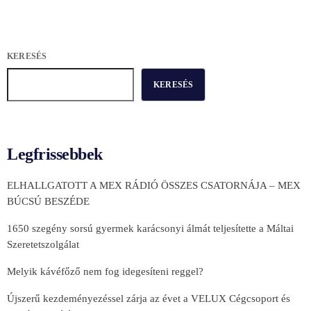
KERESÉS
KERESÉS
Legfrissebbek
ELHALLGATOTT A MEX RÁDIÓ ÖSSZES CSATORNÁJA – MEX
BÚCSÚ BESZÉDE
1650 szegény sorsú gyermek karácsonyi álmát teljesítette a Máltai
Szeretetszolgálat
Melyik kávéfőző nem fog idegesíteni reggel?
Újszerű kezdeményezéssel zárja az évet a VELUX Cégcsoport és