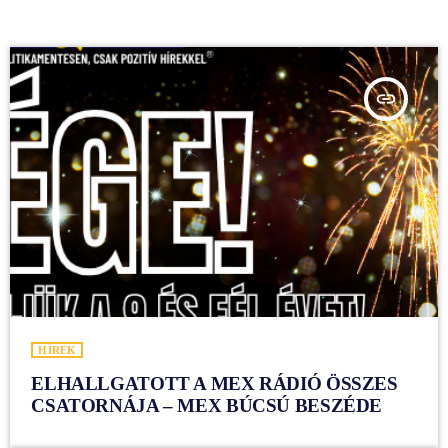
insert_link
HÍREK
ELHALLGATOTT A MEX RÁDIÓ ÖSSZES
CSATORNÁJA – MEX BÚCSÚ BESZÉDE