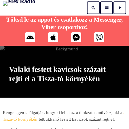
search
menu
play_arrow
Töltsd le az appot és csatlakozz a Messenger,
Viber csoporthoz!
Valaki festett kavicsok százait
rejti el a Tisza-tó környékén
Rengetegen találgatják, hogy ki lehet az a titokzatos művész, aki a
a
Tisza-tó környékén
felbukkanó festett kavicsok százait rejti el.