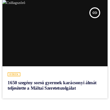
insert_link
HÍREK
1650 szegény sorsú gyermek karácsonyi álmát
teljesítette a Máltai Szeretetszolgálat