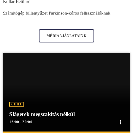
Kollár Betti író
Számítógép billentyűzet Parkinson-kóros felhasználóknak
MÉDIAAJÁNLATAINK
CHILL
Slágerek megszakítás nélkül
more_vert
16:00 - 20:00