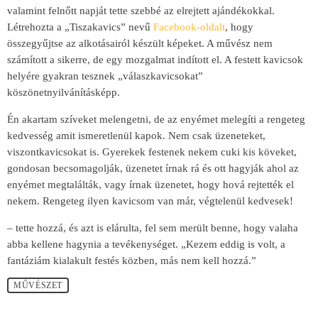
valamint felnőtt napját tette szebbé az elrejtett ajándékokkal.
Létrehozta a „Tiszakavics” nevű
Facebook-oldalt
, hogy
összegyűjtse az alkotásairól készült képeket. A művész nem
számított a sikerre, de egy mozgalmat indított el. A festett kavicsok
helyére gyakran tesznek „válaszkavicsokat”
köszönetnyilvánításképp.
Én akartam szíveket melengetni, de az enyémet melegíti a rengeteg
kedvesség amit ismeretlenül kapok. Nem csak üzeneteket,
viszontkavicsokat is. Gyerekek festenek nekem cuki kis köveket,
gondosan becsomagolják, üzenetet írnak rá és ott hagyják ahol az
enyémet megtalálták, vagy írnak üzenetet, hogy hová rejtették el
nekem. Rengeteg ilyen kavicsom van már, végtelenül kedvesek!
– tette hozzá, és azt is elárulta, fel sem merült benne, hogy valaha
abba kellene hagynia a tevékenységet. „Kezem eddig is volt, a
fantáziám kialakult festés közben, más nem kell hozzá.”
MŰVÉSZET