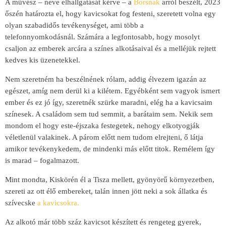
A művész – neve elhallgatását kérve – a
Borsnak
arról beszélt, 2023
őszén határozta el, hogy kavicsokat fog festeni, szeretett volna egy
olyan szabadidős tevékenységet, ami több a
telefonnyomkodásnál. Számára a legfontosabb, hogy mosolyt
csaljon az emberek arcára a színes alkotásaival és a melléjük rejtett
kedves kis üzenetekkel.
Nem szeretném ha beszélnének rólam, addig élvezem igazán az
egészet, amíg nem derül ki a kilétem. Egyébként sem vagyok ismert
ember és ez jó így, szeretnék szürke maradni, elég ha a kavicsaim
színesek. A családom sem tud semmit, a barátaim sem. Nekik sem
mondom el hogy este-éjszaka festegetek, nehogy elkotyogják
véletlenül valakinek. A párom előtt nem tudom elrejteni, ő látja
amikor tevékenykedem, de mindenki más előtt titok. Remélem így
is marad – fogalmazott.
Mint mondta, Kiskörén él a Tisza mellett, gyönyörű környezetben,
szereti az ott élő embereket, talán innen jött neki a sok állatka és
szívecske
a kavicsokra.
Az alkotó már több száz kavicsot készített és rengeteg gyerek,