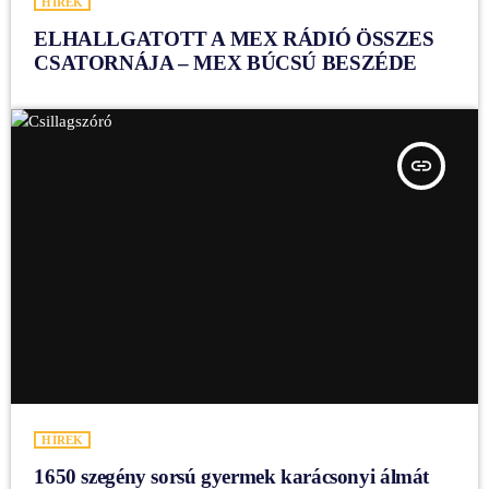
HÍREK
ELHALLGATOTT A MEX RÁDIÓ ÖSSZES
CSATORNÁJA – MEX BÚCSÚ BESZÉDE
insert_link
HÍREK
1650 szegény sorsú gyermek karácsonyi álmát