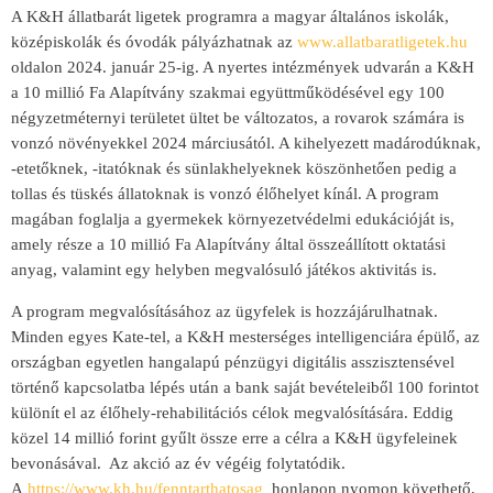
A K&H állatbarát ligetek programra a magyar általános iskolák,
középiskolák és óvodák pályázhatnak az
www.allatbaratligetek.hu
oldalon 2024. január 25-ig. A nyertes intézmények udvarán a K&H
a 10 millió Fa Alapítvány szakmai együttműködésével egy 100
négyzetméternyi területet ültet be változatos, a rovarok számára is
vonzó növényekkel 2024 márciusától. A kihelyezett madárodúknak,
-etetőknek, -itatóknak és sünlakhelyeknek köszönhetően pedig a
tollas és tüskés állatoknak is vonzó élőhelyet kínál. A program
magában foglalja a gyermekek környezetvédelmi edukációját is,
amely része a 10 millió Fa Alapítvány által összeállított oktatási
anyag, valamint egy helyben megvalósuló játékos aktivitás is.
A program megvalósításához az ügyfelek is hozzájárulhatnak.
Minden egyes Kate-tel, a K&H mesterséges intelligenciára épülő, az
országban egyetlen hangalapú pénzügyi digitális asszisztensével
történő kapcsolatba lépés után a bank saját bevételeiből 100 forintot
különít el az élőhely-rehabilitációs célok megvalósítására. Eddig
közel 14 millió forint gyűlt össze erre a célra a K&H ügyfeleinek
bevonásával. Az akció az év végéig folytatódik.
A
https://www.kh.hu/fenntarthatosag
honlapon nyomon követhető,