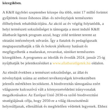
közegükben.
A K&H ügyfelei szeptember közepe óta több, mint 17 millió forintot
gyűjtöttek össze őshonos állat- és növényfajok természetes
élőhelyének rehabilitációjára. Az akció az év végéig folytatódik, a
helyi természeti sokszínűséget is támogatja a most induló K&H
állatbarát ligetek program azzal, hogy zöld területet teremt az
oktatási intézmények udvarán. Így a fiatalok és pedagógusaik
megtapasztalhatják a fák és bokrok jótékony hatásait és
megfigyelhetik a madarakat, rovarokat, sünöket természetes
közegükben. A programra az iskolák és óvodák 2024. január 25-ig
nyújthatják be jelentkezésüket a
www.allatbaratligetek.hu
oldalon.
Az elmúlt években a természet sokszínűsége, az állat és
növényfajok száma az emberi tevékenységek következtében
jelentős mértékben lecsökkent. A biodiverzitás támogatása ezért
világszerte kulcsszóvá vált a környezetvédelmi irányvonalak
megalkotásakor. Az Európai Unió 2030-ra szóló biodiverzitási
stratégiájának célja, hogy 2050-re a világ ökoszisztémái
helyreálljanak, ellenállóak és megfelelően védettek legyenek. Ehhez