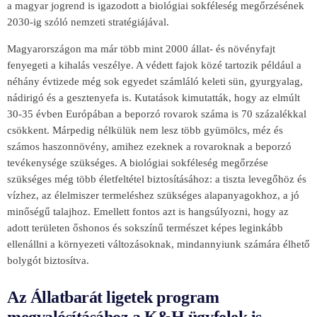
a magyar jogrend is igazodott a biológiai sokféleség megőrzésének
2030-ig szóló nemzeti stratégiájával.
Magyarországon ma már több mint 2000 állat- és növényfajt
fenyegeti a kihalás veszélye. A védett fajok közé tartozik például a
néhány évtizede még sok egyedet számláló keleti sün, gyurgyalag,
nádirigó és a gesztenyefa is. Kutatások kimutatták, hogy az elmúlt
30-35 évben Európában a beporzó rovarok száma is 70 százalékkal
csökkent. Márpedig nélkülük nem lesz több gyümölcs, méz és
számos haszonnövény, amihez ezeknek a rovaroknak a beporzó
tevékenysége szükséges. A biológiai sokféleség megőrzése
szükséges még több életfeltétel biztosításához: a tiszta levegőhöz és
vízhez, az élelmiszer termeléshez szükséges alapanyagokhoz, a jó
minőségű talajhoz. Emellett fontos azt is hangsúlyozni, hogy az
adott területen őshonos és sokszínű természet képes leginkább
ellenállni a környezeti változásoknak, mindannyiunk számára élhető
bolygót biztosítva.
Az Állatbarát ligetek program