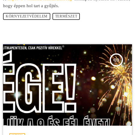
hogy éppen hol tart a gyűjtés.
KÖRNYEZETVÉDELEM
TERMÉSZET
insert_link