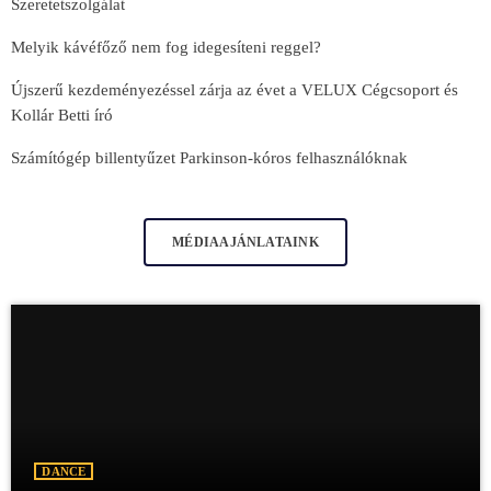
Szeretetszolgálat
Melyik kávéfőző nem fog idegesíteni reggel?
Újszerű kezdeményezéssel zárja az évet a VELUX Cégcsoport és
Kollár Betti író
Számítógép billentyűzet Parkinson-kóros felhasználóknak
MÉDIAAJÁNLATAINK
DANCE