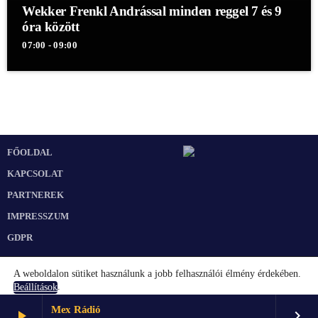
Wekker Frenkl Andrással minden reggel 7 és 9
óra között
07:00 - 09:00
FŐOLDAL
KAPCSOLAT
PARTNEREK
IMPRESSZUM
GDPR
A weboldalon sütiket használunk a jobb felhasználói élmény érdekében.
.
Beállítások
Mex Rádió
play_arrow
keyboard_arrow_right
Elfogadom
Beállítások