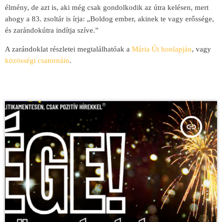
élmény, de azt is, aki még csak gondolkodik az útra kelésen, mert
ahogy a 83. zsoltár is írja: „Boldog ember, akinek te vagy erőssége,
és zarándokútra indítja szíve.”
A zarándoklat részletei megtalálhatóak a
Mária Út honlapján
, vagy
közösségi csatornáin
.
insert_link