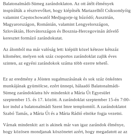
Balatonalmádi-Sümeg zarándoklaton. Az ott átélt élmények
inspirálták a résztvevőket, hogy kiépítsék Mariazelltől Csíksomlyóig
valamint Częstochowatól Medjugorje-ig húzódó; Ausztrián,
Magyarországon, Románián, valamint Lengyelországon,
Szlovákián, Horvátországon és Bosznia-Hercegovinán átívelő
keresztet formázó zarándokutat.
Az álomból ma már valóság lett: kiépült közel kétezer kétszáz
kilométer, melyen sok száz csoportos zarándoklat zajlik éves
szinten, az egyéni zarándokok száma több ezerre tehető.
Ez az eredmény a Jóisten sugalmazásának és sok száz önkéntes
munkájának gyümölcse, ezért ünnepi, hálaadó Balatonalmádi-
Sümeg zarándoklatra hív mindenkit a Mária Út Egyesület
szeptember 15. és 17. között. A zarándoklat szeptember 15-én 7:00-
kor indul a balatonalmádi Szent Imre templomtól. A zarándoklatot
Szabó Tamás, a Mária Út és a Mária Rádió elnöke fogja vezetni.
Várnak mindenkit: azt is akinek már van igaz zarándok élménye,
hogy közösen mondjanak köszönetet azért, hogy megadatott az az