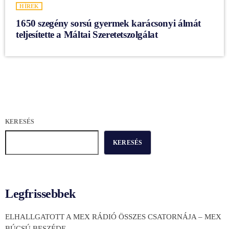
HÍREK
1650 szegény sorsú gyermek karácsonyi álmát
teljesítette a Máltai Szeretetszolgálat
KERESÉS
KERESÉS
Legfrissebbek
ELHALLGATOTT A MEX RÁDIÓ ÖSSZES CSATORNÁJA – MEX
BÚCSÚ BESZÉDE