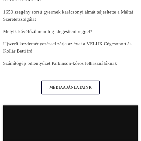
1650 szegény sorsú gyermek karácsonyi álmát teljesítette a Máltai
Szeretetszolgálat
Melyik kávéfőző nem fog idegesíteni reggel?
Újszerű kezdeményezéssel zárja az évet a VELUX Cégcsoport és
Kollár Betti író
Számítógép billentyűzet Parkinson-kóros felhasználóknak
MÉDIAAJÁNLATAINK