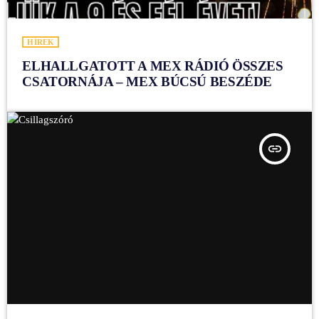
HÍREK
ELHALLGATOTT A MEX RÁDIÓ ÖSSZES
CSATORNÁJA – MEX BÚCSÚ BESZÉDE
insert_link