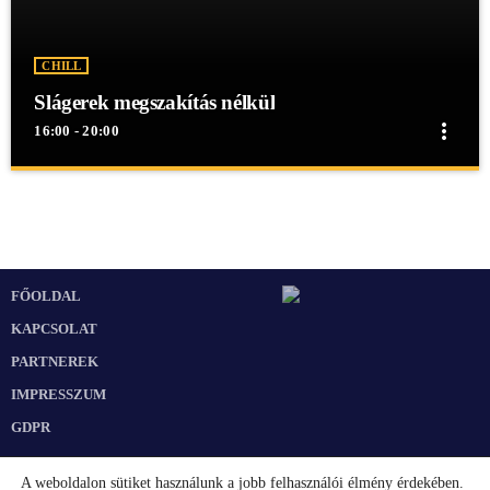
CHILL
Slágerek megszakítás nélkül
more_vert
16:00 - 20:00
close
Slágerek megszakítás nélkül
Slágerek megszakítás nélkül
Slágerek megszakítás nélkül egész éjjel a Mex Rádióban!
FŐOLDAL
KAPCSOLAT
PARTNEREK
IMPRESSZUM
GDPR
A weboldalon sütiket használunk a jobb felhasználói élmény érdekében.