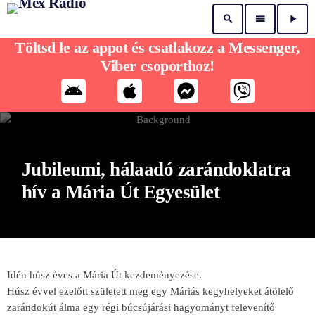
search
menu
play_arrow
Töltsd le az appot és csatlakozz a Messenger,
Viber csoporthoz!
Jubileumi, hálaadó zarándoklatra
hív a Mária Út Egyesület
Idén húsz éves a Mária Út kezdeményezése.
Húsz évvel ezelőtt született meg egy Máriás kegyhelyeket átölelő
zarándokút álma egy régi búcsújárási hagyományt felevenítő