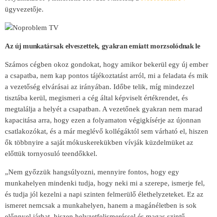
ügyvezetője.
Az új munkatársak elveszettek, gyakran emiatt morzsolódnak le
Számos cégben okoz gondokat, hogy amikor bekerül egy új ember
a csapatba, nem kap pontos tájékoztatást arról, mi a feladata és mik
a vezetőség elvárásai az irányában. Időbe telik, míg mindezzel
tisztába kerül, megismeri a cég által képviselt értékrendet, és
megtalálja a helyét a csapatban. A vezetőnek gyakran nem marad
kapacitása arra, hogy ezen a folyamaton végigkísérje az újonnan
csatlakozókat, és a már meglévő kollégáktól sem várható el, hiszen
ők többnyire a saját mókuskerekükben vívják küzdelmüket az
előttük tornyosuló teendőkkel.
„Nem győzzük hangsúlyozni, mennyire fontos, hogy egy
munkahelyen mindenki tudja, hogy neki mi a szerepe, ismerje fel,
és tudja jól kezelni a napi szinten felmerülő élethelyzeteket. Ez az
ismeret nemcsak a munkahelyen, hanem a magánéletben is sok
előnnyel járhat, hiszen helyzetfelismeréssel és magas szintű