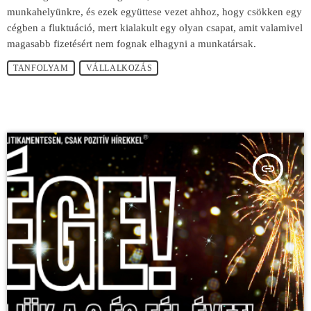
munkahelyünkre, és ezek együttese vezet ahhoz, hogy csökken egy
cégben a fluktuáció, mert kialakult egy olyan csapat, amit valamivel
magasabb fizetésért nem fognak elhagyni a munkatársak.
TANFOLYAM
VÁLLALKOZÁS
insert_link