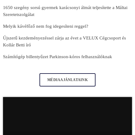
1650 szegény sorsú gyermek karácsonyi álmát teljesítette a Máltai
Szeretetszolgálat
Melyik kávéfőző nem fog idegesíteni reggel?
Újszerű kezdeményezéssel zárja az évet a VELUX Cégcsoport és
Kollár Betti író
Számítógép billentyűzet Parkinson-kóros felhasználóknak
MÉDIAAJÁNLATAINK