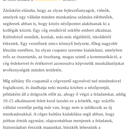
Zárásként elárulta, hogy az olyan fejlesztőanyagok, videók,
amelyek egy vállalat minden munkatársa számára elérhetőek,
segítenek abban is, hogy közös nézőpontot alakítsanak ki a
kollégák között. Egy cég rendkívül sokféle embert alkalmaz.
Különböző neműek, korúak, más-más régiókból, iskolákból
érkeztek. Egy vezetőnek nincs könnyű helyzete, főleg nagyobb
létszám esetében, ha olyan csapatot szeretne kialakítani, amelyben
erős az összetartás, az összhang, magas szintű a kommunikáció, a
cég érdekeivel és értékeivel azonosulva képviselik munkáltatójukat
tevékenységük minden területén.
Míg néhány fős csapatnál a cégvezető egyesével tud mindenkivel
foglalkozni, és átadhatja neki munka közben a nézőpontját,
példaként áll a dolgozók előtt az, ahogy ő végzi a feladatokat, addig
10-15 alkalmazott felett kezd lazulni ez a kötelék, egy százfős
vállalat vezetője pedig már van, hogy nem is találkozik az új
munkatársakkal. A céges kultúra kialakítása segít abban, hogy
jobban értsük egymást, olajozottabban menjenek a feladatok,
biztonságban érezzük magunkat, büszkék lehessünk a