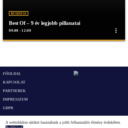
BUSINESS
Best Of – 9 év legjobb pillanatai
more_vert
09:00 - 12:00
close
Best Of – 9 év legjobb pillanatai
Best Of - 9 év legjobb pillanatai
Best Of - 9 év legjobb pillanatai
FŐOLDAL
KAPCSOLAT
PARTNEREK
IMPRESSZUM
GDPR
A weboldalon sütiket használunk a jobb felhasználói élmény érdekében.
.
Beállítások