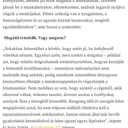
környezetet, amiben jól érzik magukat a munkatársak, szívesen
járnak be a munkahelyükre, elkötelezetten, tudásuk legjavát nyújtva
végzik a munkájukat. Ehhez szükség van a nyugalomra, a
biztonságérzetre és az egymás közötti harmonikus, megértő
együttműködésre”, tette hozzá a szakember.
Magától értetődik. Vagy mégsem?
„Sokakban felmerülhet a kérdés, hogy miért jó, ha önfejlesztő
videókat néznek. Egyrészt azért, mert ezeket a dolgokat – például
azt, hogy miként dolgozhatunk eredményesebben, hogyan kezeljük
a felmerülő konfliktusokat – semmilyen intézményben nem
tanították meg nekünk, pedig mindezek ismeretében lényegesen
könnyebben élhetjük a mindennapjainkat és végezhetjük a
feladatainkat. Nem mellékes az sem, hogy azoktól a cégektől, akik
sikeressé váltak, érdemes tanulni, átvenni azokat a fortélyokat,
amelyek őket a tömegből kiemelték. Rengeteg időt és energiát lehet
megspórolni azzal, ha nem teljesen nulláról elindulva kell a
tapasztalatszerzésnek nekikezdeni, hanem mások által már bevált
gyakorlatok beemelésével át lehet ugrani egyes lépéseket”, fejtette
ki Soós Zoltán, a
NoProblem.TV
trénere.