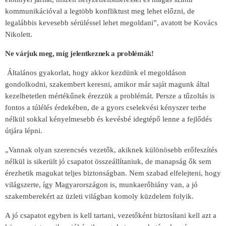
kommunikációval a legtöbb konfliktust meg lehet előzni, de
legalábbis kevesebb sérüléssel lehet megoldani”, avatott be Kovács
Nikolett.
Ne várjuk meg, míg jelentkeznek a problémák!
Általános gyakorlat, hogy akkor kezdünk el megoldáson
gondolkodni, szakembert keresni, amikor már saját magunk által
kezelhetetlen mértékűnek érezzük a problémát. Persze a tűzoltás is
fontos a túlélés érdekében, de a gyors cselekvési kényszer terhe
nélkül sokkal kényelmesebb és kevésbé idegtépő lenne a fejlődés
útjára lépni.
„Vannak olyan szerencsés vezetők, akiknek különösebb erőfeszítés
nélkül is sikerült jó csapatot összeállítaniuk, de manapság ők sem
érezhetik magukat teljes biztonságban. Nem szabad elfelejteni, hogy
világszerte, így Magyarországon is, munkaerőhiány van, a jó
szakemberekért az üzleti világban komoly küzdelem folyik.
A jó csapatot egyben is kell tartani, vezetőként biztosítani kell azt a