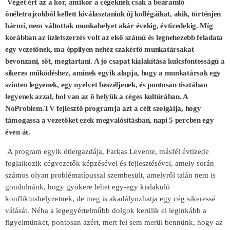
Véget ért az a kor, amikor a cégeknek csak a beáramló
önéletrajzokból kellett kiválasztaniuk új kollégáikat, akik, történjen
bármi, nem váltottak munkahelyet akár évekig, évtizedekig. Míg
korábban az üzletszerzés volt az első számú és legnehezebb feladata
egy vezetőnek, ma éppilyen nehéz szakértő munkatársakat
bevonzani, sőt, megtartani. A jó csapat kialakítása kulcsfontosságú a
sikeres működéshez, aminek egyik alapja, hogy a munkatársak egy
szinten legyenek, egy nyelvet beszéljenek, és pontosan tisztában
legyenek azzal, hol van az ő helyük a céges kultúrában. A
NoProblem.TV fejlesztő programja azt a célt szolgálja, hogy
támogassa a vezetőket ezek megvalósításban, napi 5 percben egy
éven át.
A program egyik ötletgazdája, Farkas Levente, másfél évtizede
foglalkozik cégvezetők képzésével és fejlesztésével, amely során
számos olyan problématípussal szembesült, amelyről talán nem is
gondolnánk, hogy gyökere lehet egy-egy kialakuló
konfliktushelyzetnek, de meg is akadályozhatja egy cég sikeressé
válását. Néha a legegyértelműbb dolgok kerülik el leginkább a
figyelmünket, pontosan azért, mert fel sem merül bennünk, hogy az