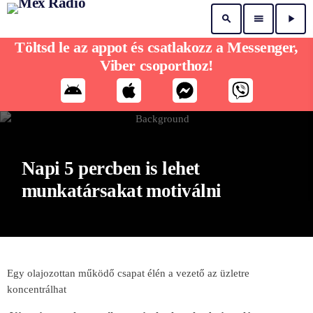
search
menu
play_arrow
Töltsd le az appot és csatlakozz a Messenger,
Viber csoporthoz!
Napi 5 percben is lehet
munkatársakat motiválni
Egy olajozottan működő csapat élén a vezető az üzletre
koncentrálhat