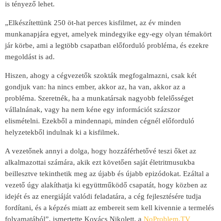
is tényező lehet.
„Elkészítettünk 250 öt-hat perces kisfilmet, az év minden
munkanapjára egyet, amelyek mindegyike egy-egy olyan témakört
jár körbe, ami a legtöbb csapatban előforduló probléma, és ezekre
megoldást is ad.
Hiszen, ahogy a cégvezetők szokták megfogalmazni, csak két
gondjuk van: ha nincs ember, akkor az, ha van, akkor az a
probléma. Szeretnék, ha a munkatársak nagyobb felelősséget
vállalnának, vagy ha nem kéne egy információt százszor
elismételni. Ezekből a mindennapi, minden cégnél előforduló
helyzetekből indulnak ki a kisfilmek.
A vezetőnek annyi a dolga, hogy hozzáférhetővé teszi őket az
alkalmazottai számára, akik ezt követően saját életritmusukba
beillesztve tekinthetik meg az újabb és újabb epizódokat. Ezáltal a
vezető úgy alakíthatja ki együttműködő csapatát, hogy közben az
idejét és az energiáját valódi feladatára, a cég fejlesztésére tudja
fordítani, és a képzés miatt az embereit sem kell kivennie a termelés
folyamatából”, ismertette Kovács Nikolett, a
NoProblem.TV