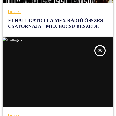
HÍREK
ELHALLGATOTT A MEX RÁDIÓ ÖSSZES
CSATORNÁJA – MEX BÚCSÚ BESZÉDE
insert_link
HÍREK