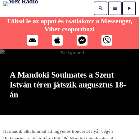
search
menu
play_arrow
Töltsd le az appot és csatlakozz a Messenger,
Viber csoporthoz!
A Mandoki Soulmates a Szent
István téren játszik augusztus 18-
án
Harmadik alkalommal ad ingyenes koncertet nyár végén
Budapesten a világsztárokból álló Mandoki Soulmates. A