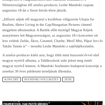
Németországban élő zenész-producer, Leslie Mandoki csapata
augusztus 18-án a Szent István téren játszik.
„Először adjuk elő magyarul a korábban világszerte Utopia for
Realists, illetve Living in the Gap/Hungarian Pictures címmel
megjelent albumunkat. A Bartók előtt tisztelgő Magyar Képek
aranylemez lett Magyarországon, az augusztus 18-i koncerten ott
lesz velünk Zséda, Ákos, Caramel, Charlie, Mező Misi, Pápai Joci és
Takáts Tamás is” – mondta Leslie Mandoki a sajtótájékoztatón.
A zenész-producer kitért arra, hogy több mint huszonöt évvel első
magyar nyelvű albuma, a Találkozások után jelent meg ismét
magyar nyelvű lemeze. A Mandoki Soulmates budapesti koncertje a
zenekar 30 éves jubileumi turnéjának állomása.
KONCERT
MANDOKI SOULMATES
ZENE