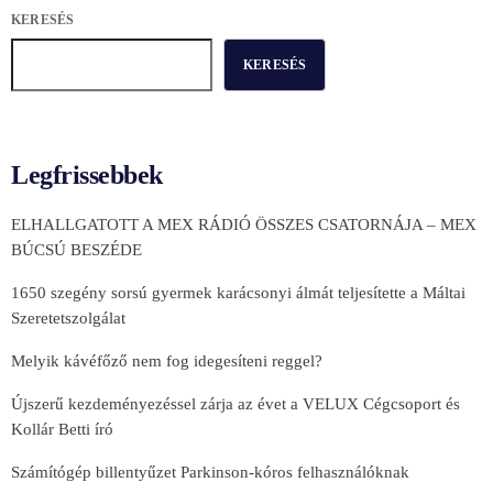
KERESÉS
KERESÉS
Legfrissebbek
ELHALLGATOTT A MEX RÁDIÓ ÖSSZES CSATORNÁJA – MEX
BÚCSÚ BESZÉDE
1650 szegény sorsú gyermek karácsonyi álmát teljesítette a Máltai
Szeretetszolgálat
Melyik kávéfőző nem fog idegesíteni reggel?
Újszerű kezdeményezéssel zárja az évet a VELUX Cégcsoport és
Kollár Betti író
Számítógép billentyűzet Parkinson-kóros felhasználóknak