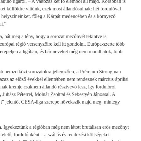
lakuló ligáról. – A változás két fő elemből áll majd. Korábban is
et külföldre vittünk, ezek most állandósulnak: hét fordulóval
i helyszíneinket, főleg a Kárpát-medencében és a környező
at.”
, hát még a tény, hogy a sorozat mezőnyét tekintve is
rópai régió versenyzőire kell itt gondolni. Európa-szerte több
zerepeljen a ligában, és bár neveket még nem mondhatok, több
obb nemzetközi sorozatokra jellemzően, a Prémium Strongman
 azaz az előző évekkel ellentétben nem rendeznek március-áprilisi
ának krémje csaknem állandó résztvevő lesz, így fordulóról
 Juhász Péterrel, Molnár Zsolttal és Sebestyén Jánossal. A
lyt” jelentő, CESA-liga szerepe növekszik majd meg, mintegy
. Igyekeztünk a régióban még nem látott brutálisan erős mezőnyt
elő, fordulónként – a szállás és rendezési költségeket