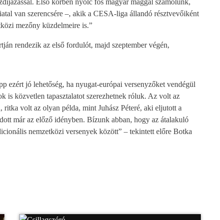
szdíjazással. Első körben nyolc fős magyar maggal számolunk,
fiatal van szerencsére –, akik a CESA-liga állandó résztvevőiként
tközi mezőny küzdelmeire is.”
tján rendezik az első fordulót, majd szeptember végén,
p ezért jó lehetőség, ha nyugat-európai versenyzőket vendégül
k is közvetlen tapasztalatot szerezhetnek róluk. Az volt az
 ritka volt az olyan példa, mint Juhász Péteré, aki eljutott a
tudott már az előző idényben. Bízunk abban, hogy az átalakuló
icionális nemzetközi versenyek között” – tekintett előre Botka