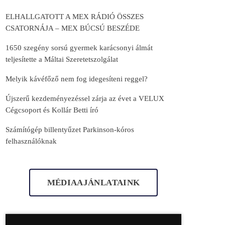
ELHALLGATOTT A MEX RÁDIÓ ÖSSZES
CSATORNÁJA – MEX BÚCSÚ BESZÉDE
1650 szegény sorsú gyermek karácsonyi álmát
teljesítette a Máltai Szeretetszolgálat
Melyik kávéfőző nem fog idegesíteni reggel?
Újszerű kezdeményezéssel zárja az évet a VELUX
Cégcsoport és Kollár Betti író
Számítógép billentyűzet Parkinson-kóros
felhasználóknak
MÉDIAAJÁNLATAINK