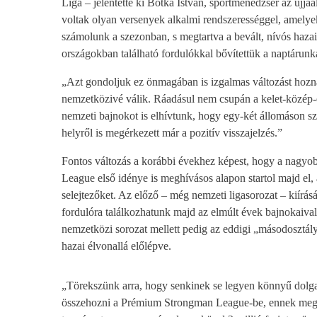
Liga – jelentette ki Botka István, sportmenedzser az újjáa
voltak olyan versenyek alkalmi rendszerességgel, amelyek
számolunk a szezonban, s megtartva a bevált, nívós haza
országokban található fordulókkal bővítettük a naptárunk
„Azt gondoljuk ez önmagában is izgalmas változást hozna
nemzetközivé válik. Ráadásul nem csupán a kelet-közép-eu
nemzeti bajnokot is elhívtunk, hogy egy-két állomáson s
helyről is megérkezett már a pozitív visszajelzés.”
Fontos változás a korábbi évekhez képest, hogy a nagy
League első idénye is meghívásos alapon startol majd el,
selejtezőket. Az előző – még nemzeti ligasorozat – kiírás
fordulóra találkozhatunk majd az elmúlt évek bajnokaival,
nemzetközi sorozat mellett pedig az eddigi „másodosztá
hazai élvonallá előlépve.
„Törekszünk arra, hogy senkinek se legyen könnyű dolga
összehozni a Prémium Strongman League-be, ennek megfel