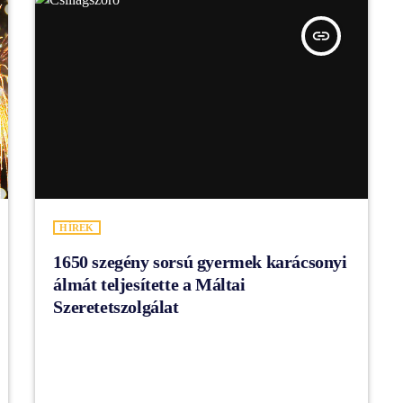
insert_link
HÍREK
1650 szegény sorsú gyermek karácsonyi
álmát teljesítette a Máltai
Szeretetszolgálat