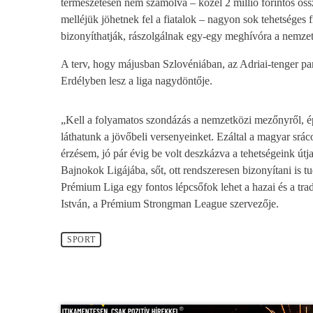
természetesen nem számolva – közel 2 millió forintos ös
melléjük jöhetnek fel a fiatalok – nagyon sok tehetséges 
bizonyíthatják, rászolgálnak egy-egy meghívóra a nemze
A terv, hogy májusban Szlovéniában, az Adriai-tenger par
Erdélyben lesz a liga nagydöntője.
„Kell a folyamatos szondázás a nemzetközi mezőnyről, ép
láthatunk a jövőbeli versenyeinket. Ezáltal a magyar sráco
érzésem, jó pár évig be volt deszkázva a tehetségeink útja,
Bajnokok Ligájába, sőt, ott rendszeresen bizonyítani is 
Prémium Liga egy fontos lépcsőfok lehet a hazai és a trad
István, a Prémium Strongman League szervezője.
SPORT