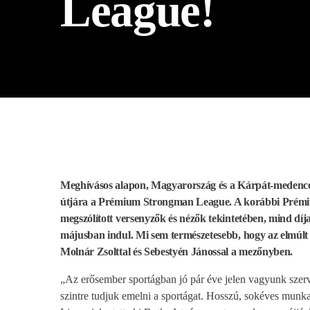
League!
play_arrow
BÚCSÚZIK A MEX RÁDIÓ - MEX BÚCSÚ BESZÉDE
Meghívásos alapon, Magyarország és a Kárpát-medence 
útjára a Prémium Strongman League. A korábbi Prémium
megszólított versenyzők és nézők tekintetében, mind díj
májusban indul. Mi sem természetesebb, hogy az elmúlt
Molnár Zsolttal és Sebestyén Jánossal a mezőnyben.
„Az erősember sportágban jó pár éve jelen vagyunk szerve
szintre tudjuk emelni a sportágat. Hosszú, sokéves mun