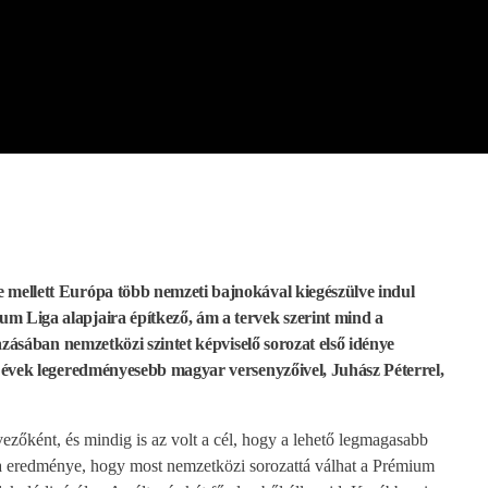
mellett Európa több nemzeti bajnokával kiegészülve indul
 Liga alapjaira építkező, ám a tervek szerint mind a
azásában nemzetközi szintet képviselő sorozat első idénye
 évek legeredményesebb magyar versenyzőivel, Juhász Péterrel,
zőként, és mindig is az volt a cél, hogy a lehető legmagasabb
ka eredménye, hogy most nemzetközi sorozattá válhat a Prémium