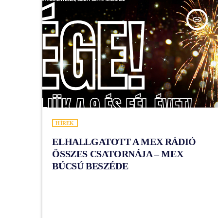
insert_link
HÍREK
ELHALLGATOTT A MEX RÁDIÓ
ÖSSZES CSATORNÁJA – MEX
BÚCSÚ BESZÉDE