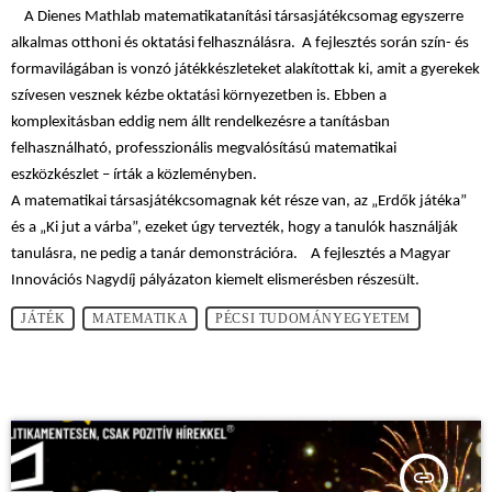
A Dienes Mathlab matematikatanítási társasjátékcsomag egyszerre
alkalmas otthoni és oktatási felhasználásra. A fejlesztés során szín- és
formavilágában is vonzó játékkészleteket alakítottak ki, amit a gyerekek
szívesen vesznek kézbe oktatási környezetben is. Ebben a
komplexitásban eddig nem állt rendelkezésre a tanításban
felhasználható, professzionális megvalósítású matematikai
eszközkészlet – írták a közleményben.
A matematikai társasjátékcsomagnak két része van, az „Erdők játéka”
és a „Ki jut a várba”, ezeket úgy tervezték, hogy a tanulók használják
tanulásra, ne pedig a tanár demonstrációra. A fejlesztés a Magyar
Innovációs Nagydíj pályázaton kiemelt elismerésben részesült.
JÁTÉK
MATEMATIKA
PÉCSI TUDOMÁNYEGYETEM
insert_link