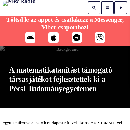
search
menu
play_arrow
Töltsd le az appot és csatlakozz a Messenger,
Viber csoporthoz!
A matematikatanítást támogató
társasjátékot fejlesztettek ki a
Pécsi Tudományegyetemen
együttműködve a Piatnik Budapest Kft.-vel – közölte a PTE az MTI-vel.