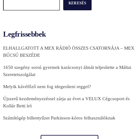
KERESÉS
Legfrissebbek
ELHALLGATOTT A MEX RÁDIÓ ÖSSZES CSATORNÁJA – MEX
BÚCSÚ BESZÉDE
1650 szegény sorsú gyermek karácsonyi álmát teljesítette a Máltai
Szeretetszolgálat
Melyik kávéfőző nem fog idegesíteni reggel?
Újszerű kezdeményezéssel zárja az évet a VELUX Cégcsoport és
Kollár Betti író
Számítógép billentyűzet Parkinson-kóros felhasználóknak