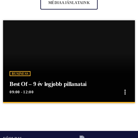
MÉDIAAJÁNLATAINK
BUSINESS
Best Of – 9 év legjobb pillanatai
more_vert
09:00 - 12:00
close
Best Of – 9 év legjobb pillanatai
Best Of - 9 év legjobb pillanatai
Best Of - 9 év legjobb pillanatai