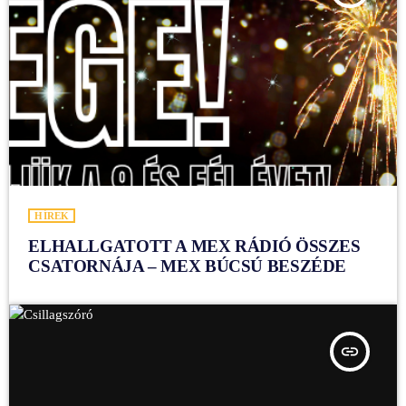
HÍREK
ELHALLGATOTT A MEX RÁDIÓ ÖSSZES
CSATORNÁJA – MEX BÚCSÚ BESZÉDE
insert_link