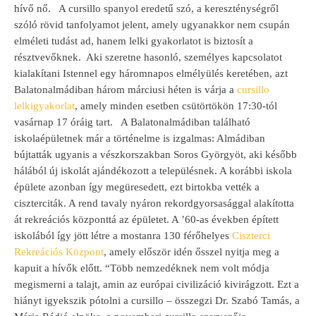
hívő nő.
A
cursillo spanyol eredetű szó, a kereszténységről
szóló rövid tanfolyamot jelent, amely ugyanakkor nem csupán
elméleti tudást ad, hanem lelki gyakorlatot is biztosít a
résztvevőknek.
Aki szeretne hasonló, személyes kapcsolatot
kialakítani Istennel egy háromnapos elmélyülés keretében, azt
Balatonalmádiban három márciusi héten is várja a
cursillo
lelkigyakorlat
, amely minden esetben csütörtökön 17:30-tól
vasárnap 17 óráig tart.
A Balatonalmádiban található
iskolaépületnek már a történelme is izgalmas: Almádiban
bújtatták ugyanis a vészkorszakban Soros Györgyöt, aki később
hálából új iskolát ajándékozott a településnek. A korábbi iskola
épülete azonban így megüresedett, ezt birtokba vették a
ciszterciták.
A rend tavaly nyáron rekordgyorsasággal alakította
át rekreációs központtá az épületet. A ’60-as években épített
iskolából így jött létre a mostanra 130 férőhelyes
Ciszterci
Rekreációs Központ
, amely először idén ősszel nyitja meg a
kapuit a hívők előtt.
“
Több nemzedéknek nem volt módja
megismerni a talajt, amin az európai civilizáció kivirágzott. Ezt a
hiányt igyekszik pótolni a cursillo – összegzi Dr. Szabó Tamás, a