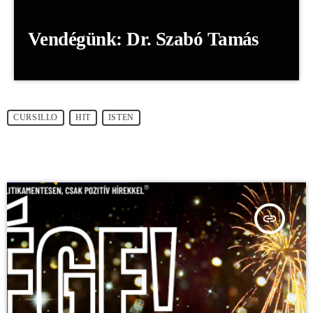
Vendégünk: Dr. Szabó Tamás
CURSILLO
HIT
ISTEN
insert_link