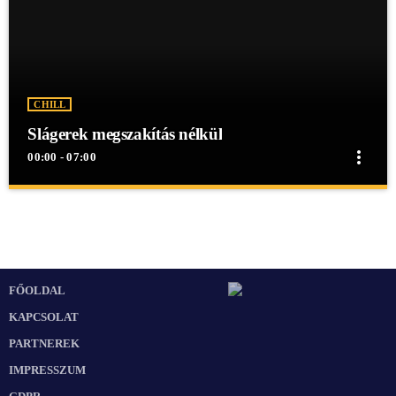
CHILL
Slágerek megszakítás nélkül
more_vert
00:00 - 07:00
close
Slágerek megszakítás nélkül
Slágerek megszakítás nélkül
Slágerek megszakítás nélkül egész éjjel a Mex Rádióban!
FŐOLDAL
KAPCSOLAT
PARTNEREK
IMPRESSZUM