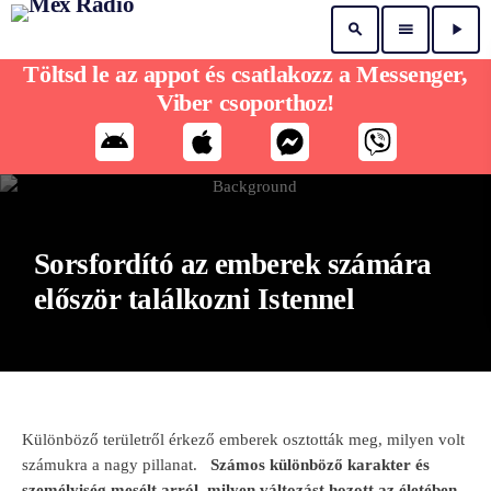
search
menu
play_arrow
Töltsd le az appot és csatlakozz a Messenger,
Viber csoporthoz!
Sorsfordító az emberek számára
először találkozni Istennel
Különböző területről érkező emberek osztották meg, milyen volt
számukra a nagy pillanat.
Számos különböző karakter és
személyiség mesélt arról, milyen változást hozott az életében,