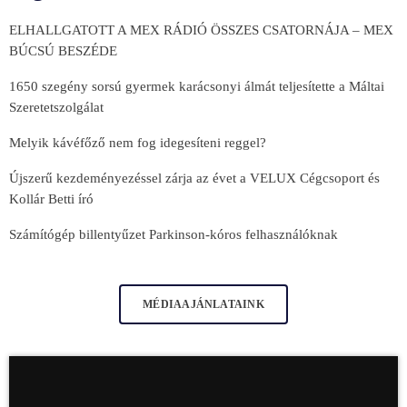
ELHALLGATOTT A MEX RÁDIÓ ÖSSZES CSATORNÁJA – MEX
BÚCSÚ BESZÉDE
1650 szegény sorsú gyermek karácsonyi álmát teljesítette a Máltai
Szeretetszolgálat
Melyik kávéfőző nem fog idegesíteni reggel?
Újszerű kezdeményezéssel zárja az évet a VELUX Cégcsoport és
Kollár Betti író
Számítógép billentyűzet Parkinson-kóros felhasználóknak
MÉDIAAJÁNLATAINK