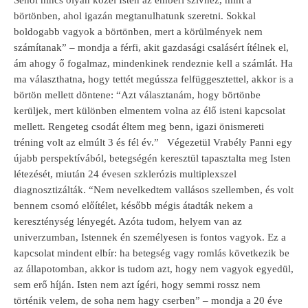
Sehol nincs olyan közel Isten az emberi szívhez, mint a
börtönben, ahol igazán megtanulhatunk szeretni. Sokkal
boldogabb vagyok a börtönben, mert a körülmények nem
számítanak” – mondja a férfi, akit gazdasági csalásért ítélnek el,
ám ahogy ő fogalmaz, mindenkinek rendeznie kell a számlát.
Ha
ma választhatna, hogy tettét megússza felfüggesztettel, akkor is a
börtön mellett döntene:
“Azt választanám, hogy börtönbe
kerüljek, mert különben elmentem volna az élő isteni kapcsolat
mellett. Rengeteg csodát éltem meg benn, igazi önismereti
tréning volt az elmúlt 3 és fél év.”
Végezetül Vrabély Panni egy
újabb perspektívából, betegségén keresztül tapasztalta meg Isten
létezését, miután 24 évesen szklerózis multiplexszel
diagnosztizálták.
“Nem nevelkedtem vallásos szellemben, és volt
bennem csomó előítélet, később mégis átadták nekem a
kereszténység lényegét. Azóta tudom, helyem van az
univerzumban, Istennek én személyesen is fontos vagyok. Ez a
kapcsolat mindent elbír: ha betegség vagy romlás következik be
az állapotomban, akkor is tudom azt, hogy nem vagyok egyedül,
sem erő híján. Isten nem azt ígéri, hogy semmi rossz nem
történik velem, de soha nem hagy cserben” – mondja a 20 éve