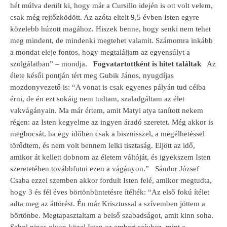
hét múlva derült ki, hogy már a Cursillo idején is ott volt velem,
csak még rejtőzködött. Az azóta eltelt 9,5 évben Isten egyre
közelebb húzott magához. Hiszek benne, hogy senki nem tehet
meg mindent, de mindenki megtehet valamit. Számomra inkább
a mondat eleje fontos, hogy megtaláljam az egyensúlyt a
szolgálatban” – mondja.
Fogvatartottként is hitet találtak
Az
élete késői pontján tért meg Gubik János, nyugdíjas
mozdonyvezető is:
“A vonat is csak egyenes pályán tud célba
érni, de én ezt sokáig nem tudtam, szaladgáltam az élet
vakvágányain. Ma már értem, amit Matyi atya tanított nekem
régen: az Isten kegyelme az ingyen áradó szeretet. Még akkor is
megbocsát, ha egy időben csak a bisznisszel, a megélhetéssel
törődtem, és nem volt bennem lelki tisztaság. Eljött az idő,
amikor át kellett dobnom az életem váltóját, és igyekszem Isten
szeretetében továbbfutni ezen a vágányon.”
Sándor József
Csaba ezzel szemben akkor fordult Isten felé, amikor megtudta,
hogy 3 és fél éves börtönbüntetésre ítélték:
“Az első fokú ítélet
adta meg az áttörést. Én már Krisztussal a szívemben jöttem a
börtönbe. Megtapasztaltam a belső szabadságot, amit kinn soha.