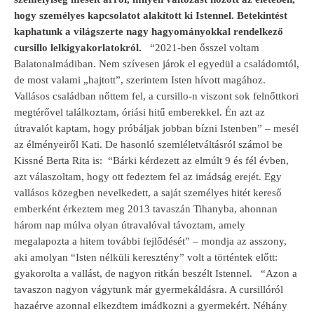
hogy személyes kapcsolatot alakított ki Istennel. Betekintést
kaphatunk a világszerte nagy hagyományokkal rendelkező
cursillo lelkigyakorlatokról.
“2021-ben ősszel voltam
Balatonalmádiban. Nem szívesen járok el egyedül a családomtól,
de most valami „hajtott”, szerintem Isten hívott magához.
Vallásos családban nőttem fel, a cursillo-n viszont sok felnőttkori
megtérővel találkoztam, óriási hitű emberekkel. Én azt az
útravalót kaptam, hogy próbáljak jobban bízni Istenben” – mesél
az élményeiről Kati. De hasonló szemléletváltásról számol be
Kissné Berta Rita is:
“Bárki kérdezett az elmúlt 9 és fél évben,
azt válaszoltam, hogy ott fedeztem fel az imádság erejét. Egy
vallásos közegben nevelkedett, a saját személyes hitét kereső
emberként érkeztem meg 2013 tavaszán Tihanyba, ahonnan
három nap múlva olyan útravalóval távoztam, amely
megalapozta a hitem további fejlődését” – mondja az asszony,
aki amolyan “Isten nélküli keresztény” volt a történtek előtt:
gyakorolta a vallást, de nagyon ritkán beszélt Istennel.
“Azon a
tavaszon nagyon vágytunk már gyermekáldásra. A cursillóról
hazaérve azonnal elkezdtem imádkozni a gyermekért. Néhány