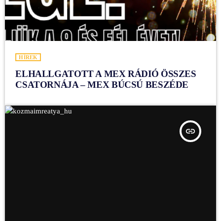
HÍREK
ELHALLGATOTT A MEX RÁDIÓ ÖSSZES
CSATORNÁJA – MEX BÚCSÚ BESZÉDE
insert_link