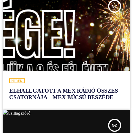
insert_link
HÍREK
ELHALLGATOTT A MEX RÁDIÓ ÖSSZES
CSATORNÁJA – MEX BÚCSÚ BESZÉDE
insert_link