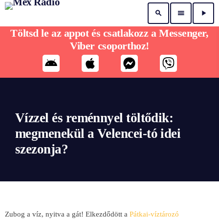
search
menu
play_arrow
Töltsd le az appot és csatlakozz a Messenger,
Viber csoporthoz!
Vízzel és reménnyel töltődik:
megmenekül a Velencei-tó idei
szezonja?
Zubog a víz, nyitva a gát! Elkezdődött a
Pátkai-víztározó