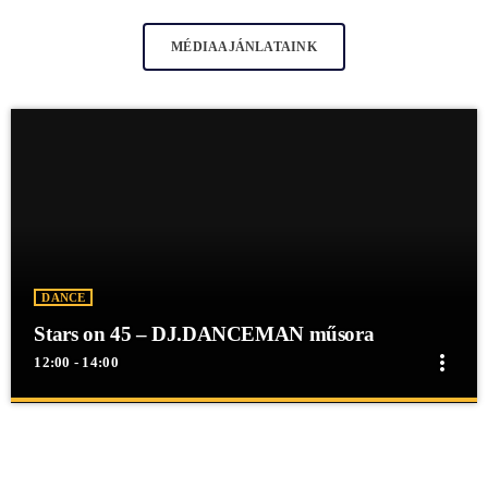
MÉDIAAJÁNLATAINK
DANCE
Stars on 45 – DJ.DANCEMAN műsora
more_vert
12:00 - 14:00
close
Stars on 45 – DJ.DANCEMAN műsora
Stars on 45 - DJ.DANCEMAN műsora