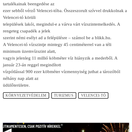
tartalékainak beengedése az
ezer sebből vérző Velencei-tóba. Összeszorult szívvel drukkolnak a
Velencei-tó körüli
települések lakói, megindul-e a várva várt vízszintemelkedés. A
rengeteg csapadék a jelek
szerint némi esélyt ad a felépülésre – számol be a blikk.hu.
A Velencei-tó vízszintje mintegy 45 centiméterrel van a téli
minimum üzemvízszint alatt,
vagyis jelenleg 11 millió köbméter víz hiányzik a mederből. A
január 23-án reggel megindított
vízpótlással 900 ezer köbméter vízmennyiség juthat a tározóból
néhány nap alatt az
üdülőterületre.
KÖRNYEZETVÉDELEM
TURIZMUS
VELENCEI-TÓ