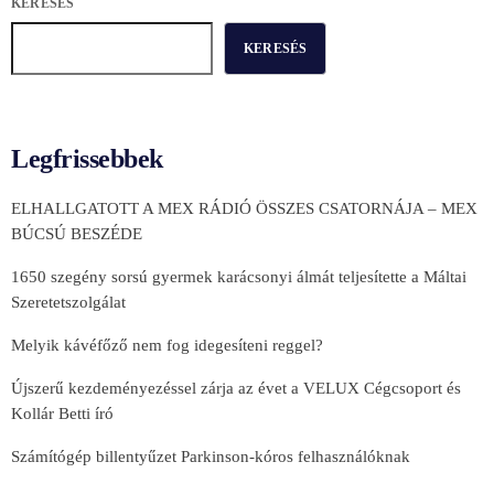
KERESÉS
KERESÉS
Legfrissebbek
ELHALLGATOTT A MEX RÁDIÓ ÖSSZES CSATORNÁJA – MEX
BÚCSÚ BESZÉDE
1650 szegény sorsú gyermek karácsonyi álmát teljesítette a Máltai
Szeretetszolgálat
Melyik kávéfőző nem fog idegesíteni reggel?
Újszerű kezdeményezéssel zárja az évet a VELUX Cégcsoport és
Kollár Betti író
Számítógép billentyűzet Parkinson-kóros felhasználóknak