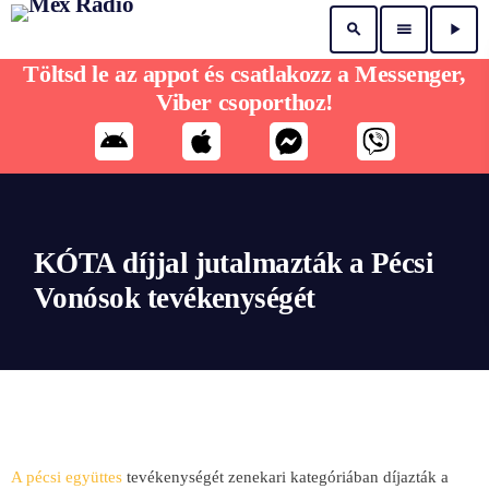
search
menu
play_arrow
Töltsd le az appot és csatlakozz a Messenger,
Viber csoporthoz!
KÓTA díjjal jutalmazták a Pécsi
Vonósok tevékenységét
A pécsi együttes
tevékenységét zenekari kategóriában díjazták a