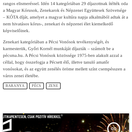
rangos elismeréssel. Idén 14 kategóriában 29 díjazottnak ítélték oda
a Magyar Kórusok, Zenekarok és Népzenei Együttesek Szövetsége
– KÓTA díját, amelyet a magyar kultúra napja alkalmából adtak át a
nem hivatásos kórus-, zenekari és népzenei élet kiemelkedő
képviselőinek.
Zenekari kategóriában a Pécsi Vonósok tevékenységét, és
karmesterük, Győri Kornél munkáját díjazták – számolt be a
pécsma.hu. A Pécsi Vonósok közössége 1975-ben alakult azzal a
céllal, hogy összefogja a Pécsett élő, illetve tanuló amatőr
vonósokat, és az együtt zenélés öröme mellett színt csempésszen a
város zenei életébe.
BARANYA
PÉCS
ZENE
insert_link