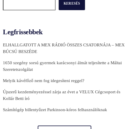
KERESÉS
Legfrissebbek
ELHALLGATOTT A MEX RÁDIÓ ÖSSZES CSATORNÁJA – MEX
BÚCSÚ BESZÉDE
1650 szegény sorsú gyermek karácsonyi álmát teljesítette a Máltai
Szeretetszolgálat
Melyik kávéfőző nem fog idegesíteni reggel?
Újszerű kezdeményezéssel zárja az évet a VELUX Cégcsoport és
Kollár Betti író
Számítógép billentyűzet Parkinson-kóros felhasználóknak