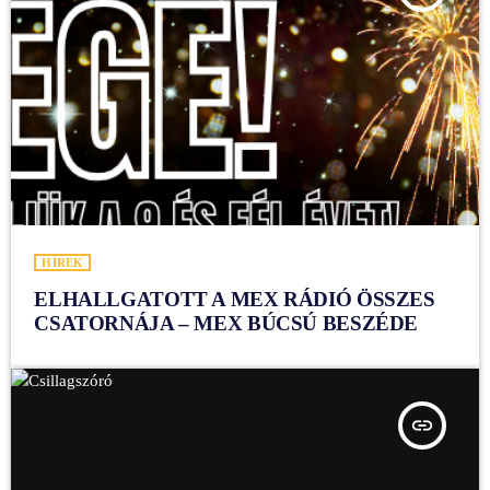
HÍREK
ELHALLGATOTT A MEX RÁDIÓ ÖSSZES
CSATORNÁJA – MEX BÚCSÚ BESZÉDE
insert_link